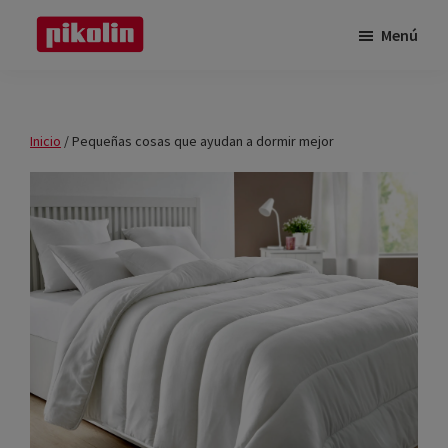
Saltar
Saltar
Menú
al
a
Pikolin
contenido
la
Pikolin
principal
barra
lateral
Inicio
/
Pequeñas cosas que ayudan a dormir mejor
principal