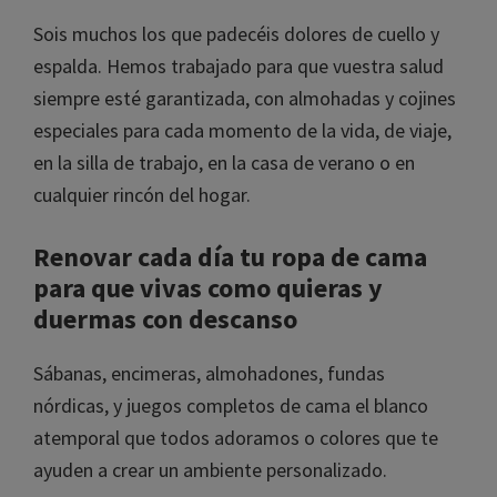
transpirabilidad, ligereza y confort.
¡Consigue un 10%
de descuento!
Sois muchos los que padecéis dolores de cuello y
espalda. Hemos trabajado para que vuestra salud
Únete y obtén tu descuento exclusivo en
siempre esté garantizada, con almohadas y
productos para tu descanso
cojines especiales para cada momento de la vida,
de viaje, en la silla de trabajo, en la casa de verano
o en cualquier rincón del hogar.
He leído y acepto la
política de privacidad
Renovar cada día tu ropa de cama
para que vivas como quieras y
duermas con descanso
Sábanas, encimeras, almohadones, fundas
nórdicas, y juegos completos de cama el blanco
atemporal que todos adoramos o colores que te