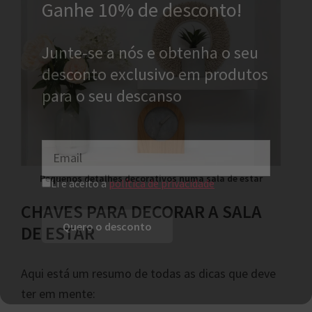
Ganhe 10% de desconto!
Junte-se a nós e obtenha o seu
desconto exclusivo em produtos
para o seu descanso
Pequenos detalhes decorativos numa sala de estar
Li e aceito a
política de privacidade
CHAVES PARA DECORAR A SALA
DE ESTAR
Aqui está um resumo de todas as dicas que deve
ter em mente: