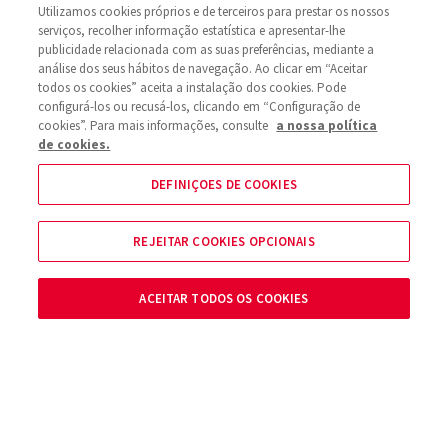
MELATONINA: O QUE É, PARA QUE
Utilizamos cookies próprios e de terceiros para prestar os nossos
SERVE E QUANDO TOMAR?
serviços, recolher informação estatística e apresentar-lhe
publicidade relacionada com as suas preferências, mediante a
26 Nov
análise dos seus hábitos de navegação. Ao clicar em “Aceitar
todos os cookies” aceita a instalação dos cookies. Pode
configurá-los ou recusá-los, clicando em “Configuração de
cookies”. Para mais informações, consulte
a nossa política
de cookies.
DEFINIÇOES DE COOKIES
REJEITAR COOKIES OPCIONAIS
ACEITAR TODOS OS COOKIES
SOBRE NÓS