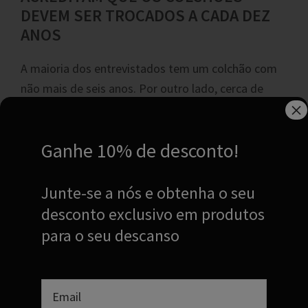
DEVEM SER TROCADOS A CADA DEZ
ANOS
A maioria dos entrevistados tem um colchão com
não mais de seis anos. Por outro lado, cerca de
×
50 % dos consumidores compram o colchão com
base nas suas necessidades, sem ter em conta o
Ganhe 10% de desconto!
preço.
Os portugueses inquiridos pela
Junte-se a nós e obtenha o seu
Conforama
valorizam três elementos que afetam
desconto exclusivo em produtos
diretamente a qualidade do descanso:
para o seu descanso
91,9 % destacam a
qualidade do
colchão
,
fazendo referência ao conforto,
adaptabilidade e transpirabilidade.