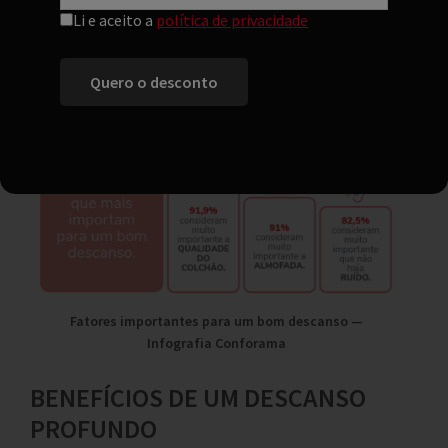
Li e aceito a
política de privacidade
91 % consideram a
almofada
muito
importante.
Mais de 82 % referem a
ausência de ruído
.
Fatores importantes para um bom descanso —
Infografia Conforama
BENEFÍCIOS DE UM DESCANSO
PROFUNDO