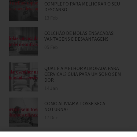
COMPLETO PARA MELHORAR O SEU
DESCANSO
13 Feb
COLCHÃO DE MOLAS ENSACADAS:
VANTAGENS E DESVANTAGENS
05 Feb
QUAL É A MELHOR ALMOFADA PARA
CERVICAL? GUIA PARA UM SONO SEM
DOR
14 Jan
COMO ALIVIAR A TOSSE SECA
NOTURNA?
17 Dec