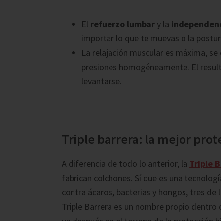
El
refuerzo lumbar
y la
independenc
importar lo que te muevas o la postu
La relajación muscular es máxima, se e
presiones homogéneamente. El resulta
levantarse.
Triple barrera: la mejor prot
A diferencia de todo lo anterior, la
Triple B
fabrican colchones. Sí que es una tecnologí
contra ácaros, bacterias y hongos, tres de 
Triple Barrera es un nombre propio dentro
un después en el terreno de la protección h