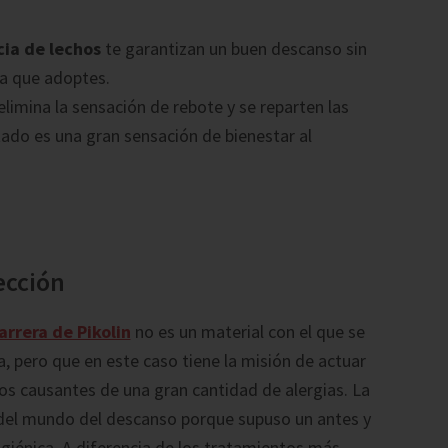
ia de lechos
te garantizan un buen descanso sin
ra que adoptes.
limina la sensación de rebote y se reparten las
do es una gran sensación de bienestar al
ección
arrera de Pikolin
no es un material con el que se
a, pero que en este caso tiene la misión de actuar
los causantes de una gran cantidad de alergias. La
 del mundo del descanso porque supuso un antes y
igiénica. A diferencia de los tratamientos más