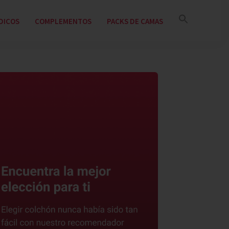
Buscar:
DICOS
COMPLEMENTOS
PACKS DE CAMAS
Botón de búsqued
arra
ateral
rincipal