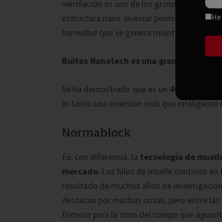
ventilación es uno de los grandes fuertes d
He 
estructura nano alveolar permite una consta
humedad que se genera mientras duermes
Bultex Nanotech es una gran tecnologí
Se ha demostrado que es un
40% más dura
lo tanto una inversión más que inteligente 
Normablock
Es, con diferencia, la
tecnología de muel
mercado
. Los hilos de muelle continuo e
resultado de muchos años de investigación 
destacan por muchas cosas, pero entre las
firmeza para la zona del cuerpo que aguan