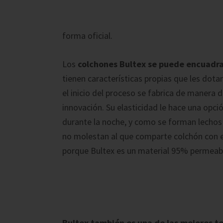
forma oficial.
Los
colchones Bultex se puede encuadra
tienen características propias que les dota
el inicio del proceso se fabrica de manera d
innovación. Su elasticidad le hace una opc
durante la noche, y como se forman lechos
no molestan al que comparte colchón con e
porque Bultex es un material 95% permeable a
Bultex también es una de las mejores 