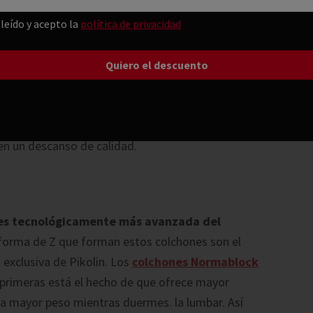
e este material: en el caso de Nanotech, la
leído y acepto la
política de privacidad
nte circulación del aire y elimina eficazmente la
.
a del descanso porque…
dero que un colchón HR convencional
. Es por
en un descanso de calidad.
les tecnológicamente más avanzada del
n forma de Z que forman estos colchones son el
exclusiva de Pikolin. Los
colchones Normablock
 primeras está el hecho de que ofrece mayor
ta mayor peso mientras duermes. la lumbar. Así