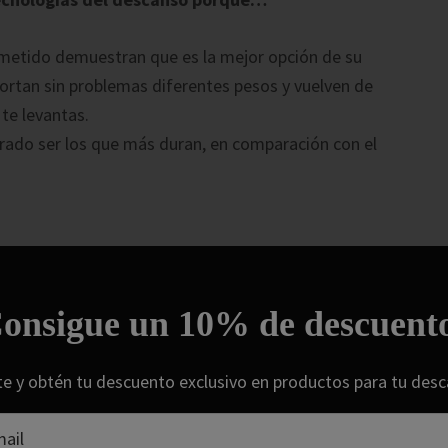
ometido demuestran que es la mejor opción de su
portan sin problemas diferentes pesos y vuelven de
te levantas.
ado ser los que más duran, en comparación con el
ón
onsigue un 10% de descuent
teriores. Presentan una estructura molecular
 los beneficios que aportan al descanso. Al
e y obtén tu descuento exclusivo en productos para tu des
h
, se disfruta de una relajación gradual del cuerpo, y
al despertar. Igual que los colchones Bultex, la