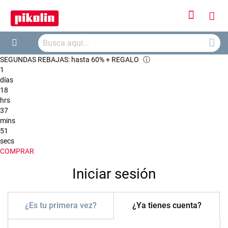
Iniciar
Mi
sesión
Busca
ces
Buscar
SEGUNDAS REBAJAS: hasta 60% + REGALO
ⓘ
1
días
18
hrs
37
mins
51
secs
COMPRAR
Iniciar sesión
¿Es tu primera vez?
¿Ya tienes cuenta?