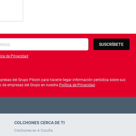
SUSCRÍBETE
tica de Privacidad
lítica de privacidad
resas del Grupo Pikolin para hacerle llegar información periódica sobre sus
ado de empresas del Grupo en nuestra
Política de Privacidad
COLCHONES CERCA DE TI
Colchones en A Coruña