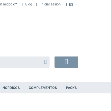
un negocio?
Blog
Iniciar sesión
ES
Buscar
Mi
cesta
NÓRDICOS
COMPLEMENTOS
PACKS