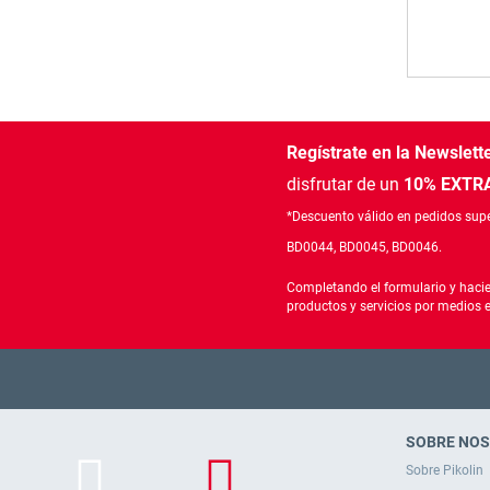
Regístrate en la Newslett
disfrutar de un
10% EXTRA
*Descuento válido en pedidos supe
BD0044, BD0045, BD0046.
Completando el formulario y hacie
productos y servicios por medios 
SOBRE NO
Sobre Pikolin