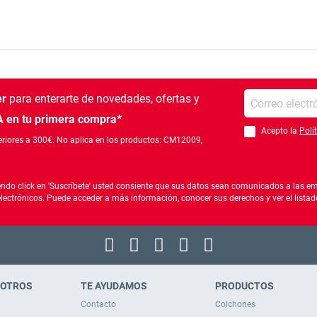
Introduce tu e-mail
er
para enterarte de novedades, ofertas
y
 en tu primera compra*
Acepto la
Polí
Debes aceptar la po
riores a 300€. No aplica en los productos: CM12009,
ndo click en 'Suscríbete' usted consiente que sus datos sean comunicados a las emp
electrónicos. Puede acceder a más información, conocer sus derechos y ver el list
SOTROS
TE AYUDAMOS
PRODUCTOS
Contacto
Colchones