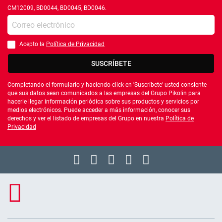
CM12009, BD0044, BD0045, BD0046.
Introduce tu e-mail
Acepto la
Política de Privacidad
Debes aceptar la política de privacidad
SUSCRÍBETE
Completando el formulario y haciendo click en 'Suscríbete' usted consiente
que sus datos sean comunicados a las empresas del Grupo Pikolin para
hacerle llegar información periódica sobre sus productos y servicios por
medios electrónicos. Puede acceder a más información, conocer sus
derechos y ver el listado de empresas del Grupo en nuestra
Política de
Privacidad