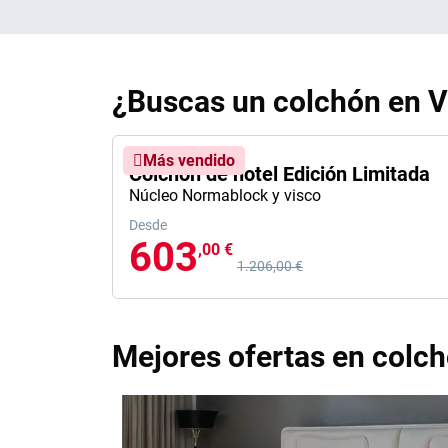
¿Buscas un colchón en V
Más vendido
Colchón de hotel Edición Limitada
Núcleo Normablock y visco
Desde
Precio anterior
603
,00 €
1.206,00 €
Mejores ofertas en colch