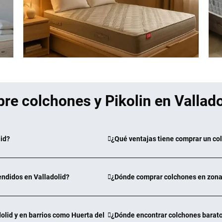
CTRA.NACIONAL 332 KM 114, 0
L-V: 10:00 21:30 SAB: 10:00 21:
272
,80 €
¿CÓMO LLEGAR?
re colchones y Pikolin en Vallado
CONFORAMA LA ZEN
CENTRO COMERCIAL LA ZENIA B
ORIHUELA-COSTA
id?
¿Qué ventajas tiene comprar un col
L-V: 10:00 22:00 SAB: 10:00 22:
¿CÓMO LLEGAR?
endidos en Valladolid?
¿Dónde comprar colchones en zonas
olid y en barrios como Huerta del
¿Dónde encontrar colchones baratos
Muebles Lozano