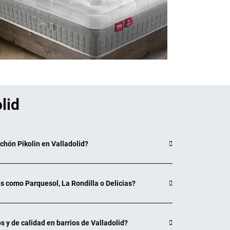
3550, SANT JOAN D ALACANT
30
530
,40 €
lid
IA
OULEVARD JADE, S/N, 03189,
chón Pikolin en Valladolid?
00
 como Parquesol, La Rondilla o Delicias?
 y de calidad en barrios de Valladolid?