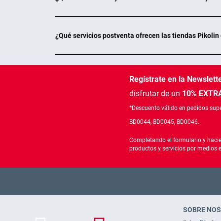
¿Qué servicios postventa ofrecen las tiendas Pikolin
Regístrate en la Newslett
disfrutar de un
10% EXTRA
*Descuento válido en pedidos supe
BD0044, BD0045, BD0046.
Completando el formulario y hacie
productos y servicios por medios 
SOBRE NO