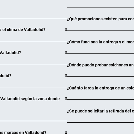
C/SANTA BARBARA, 25, 03600, 
¿Qué promociones existen para com
L-V: 10:00 13:30 / 17:00 20:30 
el clima de Valladolid?
PIDE CITA Y OBTÉN TU DE
¿Cómo funciona la entrega y el mon
Valladolid?
CENTRODESCANSO J
¿Dónde puedo probar colchones ant
AVDA.DE NOVELDA, 60, 03206, 
dolid?
L-V: 10:00 14:00 / 17:00 21:00 
¿Cuánto tarda la entrega de un colc
 Valladolid según la zona donde
PIDE CITA Y OBTÉN TU DE
¿Se puede solicitar la retirada del
CENTRODESCANSO J
ras marcas en Valladolid?