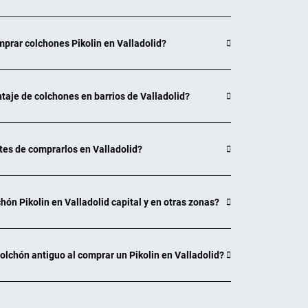
ELDA
prar colchones Pikolin en Valladolid?
SAB: 10:00 13:30
¿CÓMO LLEGAR?
SCUENTO
taje de colchones en barrios de Valladolid?
. FERNANDEZ
es de comprarlos en Valladolid?
ELX
SAB: 10:00 14:00
hón Pikolin en Valladolid capital y en otras zonas?
¿CÓMO LLEGAR?
SCUENTO
 colchón antiguo al comprar un Pikolin en Valladolid?
. FERNANDEZ