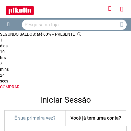
Iniciar
O
Sessão
Searc
Me
Search
SEGUNDO SALDOS: até 60% + PRESENTE
ⓘ
Car
1
dias
10
hrs
7
mins
24
secs
COMPRAR
Iniciar Sessão
É sua primeira vez?
Você já tem uma conta?