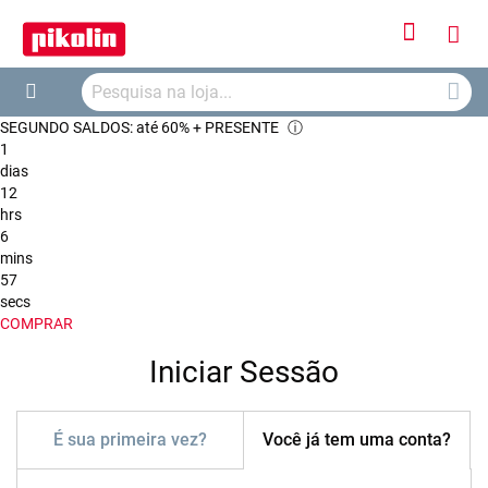
Iniciar
O
Sessão
Searc
Me
Search
SEGUNDO SALDOS: até 60% + PRESENTE
ⓘ
Car
1
dias
12
hrs
6
mins
57
secs
COMPRAR
Iniciar Sessão
É sua primeira vez?
Você já tem uma conta?