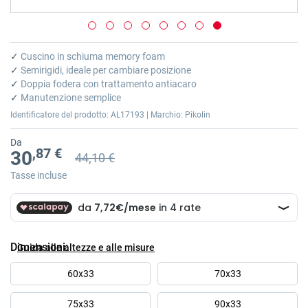
Vai
all'inizio
✓
Cuscino in schiuma memory foam
della
✓
Semirigidi, ideale per cambiare posizione
galleria
✓
Doppia fodera con trattamento antiacaro
di
✓
Manutenzione semplice
immagini
Identificatore del prodotto: AL17193 | Marchio: Pikolin
Da
,87 €
30
44,10 €
Prezzo precedente
Prezzo precedente 44,10 €
Tasse incluse
Dimensioni
Guida alle altezze e alle misure
60x33
70x33
75x33
90x33