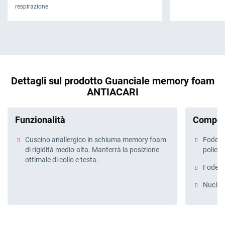
respirazione.
Dettagli sul prodotto Guanciale memory foam
ANTIACARI
Funzionalità
Compos
Cuscino anallergico in schiuma memory foam
Fodera
di rigidità medio-alta. Manterrà la posizione
poliest
ottimale di collo e testa.
Fodera 
Nucleo