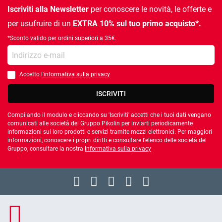
Iscriviti alla Newsletter
per conoscere le novità, le offerte e
per usufruire di un
EXTRA 10% sul tuo primo acquisto*.
*Sconto valido per ordini superiori a 35€.
la tua e-mail
Accetto
l'informativa sulla privacy
È necessario accettare l'informativa sulla privacy
ISCRIVITI
Compilando il modulo e cliccando su 'Iscriviti' accetti che i tuoi dati vengano
comunicati alle società del Gruppo Pikolin per inviarti periodicamente
informazioni sui loro prodotti e servizi tramite mezzi elettronici. Per maggiori
informazioni, conoscere i propri diritti e consultare l'elenco delle società del
Gruppo, consultare la nostra
Informativa sulla privacy