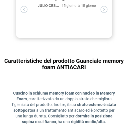
ergonomic
JULIO CESAR VELASCO CARRION,
15 giorno fa 15 giorno
Luigi Briglia,
Caratteristiche del prodotto Guanciale memory
foam ANTIACARI
Cuscino in schiuma memory foam con nucleo in Memory
Foam
, caratterizzato da un doppio strato che migliora
l'igienicità del prodotto. Inoltre, il suo
strato esterno è stato
sottopostoa
a un trattamento antiacaro ed è protetto per
una lunga durata. Consigliato per
dormire in posizione
supina o sul fianco
, ha una
rigidità medio/alta.