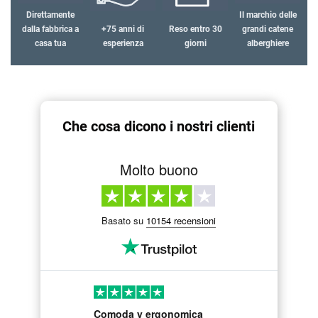
Direttamente
Il marchio delle
dalla fabbrica a
+75 anni di
Reso entro 30
grandi catene
casa tua
esperienza
giorni
alberghiere
Che cosa dicono i nostri clienti
Molto buono
Basato su
10154 recensioni
Comoda y ergonomica
fantastic