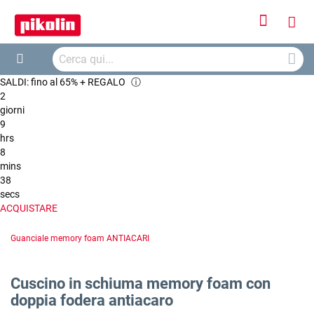
Accedi
Carr
Cerca
Cerca
SALDI: fino al 65% + REGALO
ⓘ
2
giorni
9
hrs
8
mins
36
secs
ACQUISTARE
Guanciale memory foam ANTIACARI
Cuscino in schiuma memory foam con
doppia fodera antiacaro