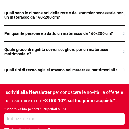
Quali sono le dimensioni della rete o del sommier necessarie per
un materasso da 160x200 cm?
Per quante persone è adatto un materasso da 160x200 cm?
Quale grado di rigidità dovrei scegliere per un materasso
matrimoniale?
Quali tipi di tecnologia si trovano nei materassi matrimoniali?
Iscriviti alla Newsletter
per conoscere le novità, le offerte e
per usufruire di un
EXTRA 10% sul tuo primo acquisto*.
*Sconto valido per ordini superiori a 35€.
la tua e-mail