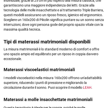
individuale, grazie ai 25 cm in più rispetto alla misura classica, che
garantiscono una maggiore indipendenza dei letti. Grazie alla
tecnologia delle molle insacchettate e al trattamento Triple Barriera,
questi modelli assicurano un riposo fresco, igienico ed ergonomico.
Scegliere un 160x200 di Pikolin significa puntare su un sonno senza
interruzioni, dove ogni persona gode del proprio spazio vitale con la
massima qualità tecnica.
Tipi di materassi matrimoniali disponibili
La misura matrimoniali è lo standard moderno di comfort e offre
uno spazio ampio ed equilibrato per un riposo in coppia davvero
eccezionale.
Materassi viscoelastici matrimoniali
I modelli viscoelastici nella misura 160x200 offrono un'adattabilità
superiore, riducendo i punti di pressione e migliorando la
circolazione durante il sonno. Puoi scoprire il modello
LEAH
.
Materassi a molle insacchettate matrimoniali
Questa tecnologia è ideale per le coppie, poiché le molle