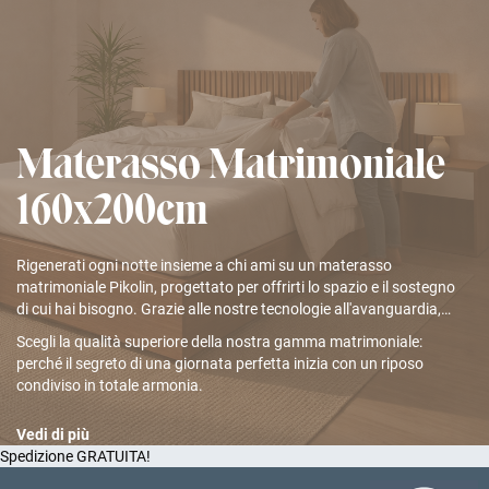
Materasso Matrimoniale
160x200cm
Rigenerati ogni notte insieme a chi ami su un materasso
matrimoniale Pikolin, progettato per offrirti lo spazio e il sostegno
di cui hai bisogno. Grazie alle nostre tecnologie all'avanguardia,
studiate per garantire la massima indipendenza delle zone di
Scegli la qualità superiore della nostra gamma matrimoniale:
riposo, potrete godervi un sonno profondo e senza interruzioni,
perché il segreto di una giornata perfetta inizia con un riposo
anche in coppia.
condiviso in totale armonia.
Vedi di più
Spedizione GRATUITA!