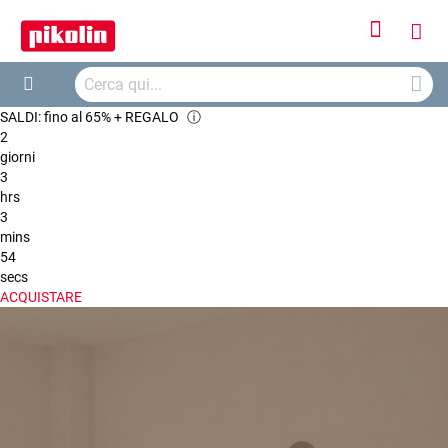
Accedi
Carr
Cerca
Cerca
SALDI: fino al 65% + REGALO
ⓘ
2
giorni
3
hrs
3
mins
53
secs
ACQUISTARE