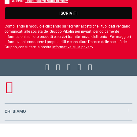
Accetto
l'informativa sulla privacy
È necessario accettare l'informativa sulla privacy
ISCRIVITI
Compilando il modulo e cliccando su 'Iscriviti' accetti che i tuoi dati vengano
comunicati alle società del Gruppo Pikolin per inviarti periodicamente
informazioni sui loro prodotti e servizi tramite mezzi elettronici. Per maggiori
informazioni, conoscere i propri diritti e consultare l'elenco delle società del
Gruppo, consultare la nostra
Informativa sulla privacy
CHI SIAMO
TI AIUTIAMO