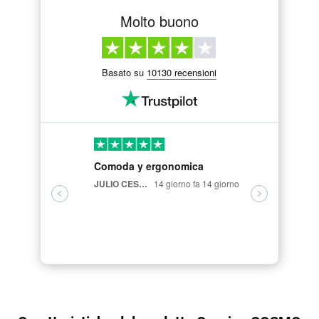
Molto buono
Basato su
10130 recensioni
Comoda y ergonomica
fantastic
ergonomic
JULIO CESAR VELASCO CARRION,
14 giorno fa 14 giorno
Luigi Briglia,