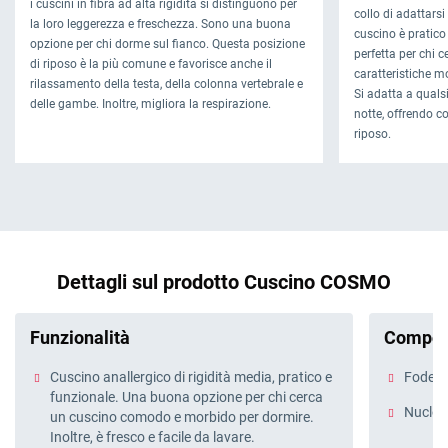
i cuscini in fibra ad alta rigidità si distinguono per
collo di adattarsi
la loro leggerezza e freschezza. Sono una buona
cuscino è pratico 
opzione per chi dorme sul fianco. Questa posizione
perfetta per chi 
di riposo è la più comune e favorisce anche il
caratteristiche m
rilassamento della testa, della colonna vertebrale e
Si adatta a quals
delle gambe. Inoltre, migliora la respirazione.
notte, offrendo c
riposo.
Dettagli sul prodotto Cuscino COSMO
Funzionalità
Compos
Cuscino anallergico di rigidità media, pratico e
Fodera 
funzionale. Una buona opzione per chi cerca
Nucleo:
un cuscino comodo e morbido per dormire.
Inoltre, è fresco e facile da lavare.