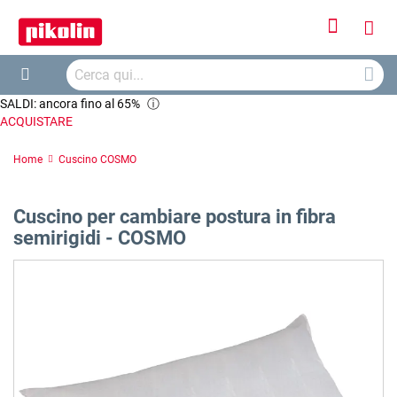
Accedi
Carr
Cerca
Cerca
SALDI: ancora fino al 65%
ⓘ
ACQUISTARE
Home
Cuscino COSMO
Cuscino per cambiare postura in fibra
semirigidi - COSMO
Vai
alla
fine
della
galleria
di
immagini