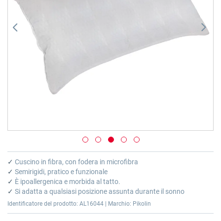
Vai
all'inizio
✓
Cuscino in fibra, con fodera in microfibra
della
✓
Semirigidi, pratico e funzionale
galleria
✓
È ipoallergenica e morbida al tatto.
di
✓
Si adatta a qualsiasi posizione assunta durante il sonno
immagini
Identificatore del prodotto: AL16044 | Marchio: Pikolin