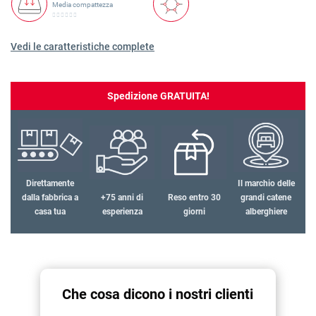
Media compattezza
Vedi le caratteristiche complete
Spedizione GRATUITA!
Direttamente
Il marchio delle
dalla fabbrica a
+75 anni di
Reso entro 30
grandi catene
casa tua
esperienza
giorni
alberghiere
Che cosa dicono i nostri clienti