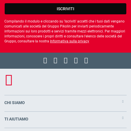
ISCRIVITI
Compilando il modulo e cliccando su 'Iscriviti' accetti che i tuoi dati vengano
comunicati alle società del Gruppo Pikolin per inviarti periodicamente
informazioni sui loro prodotti e servizi tramite mezzi elettronici. Per maggiori
informazioni, conoscere i propri diritti e consultare l'elenco delle società del
Gruppo, consultare la nostra
Informativa sulla privacy
CHI SIAMO
TI AIUTIAMO