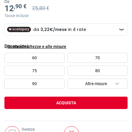
Da
,90 €
12
25,80 €
Prezzo precedente
Prezzo precedente 25,80 €
Tasse incluse
Dimensioni
Guida alle altezze e alle misure
60
70
75
80
90
ACQUISTA
Durezza