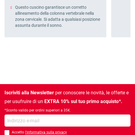
Questo cuscino garantisce un corretto
allineamento della colonna vertebrale nella
zona cervicale. Si adatta a qualsiasi posizione
assunta durante il sonno.
Iscriviti alla Newsletter
per conoscere le novità, le offerte e
per usufruire di un
EXTRA 10% sul tuo primo acquisto*.
*Sconto valido per ordini superiori a 35€.
la tua e-mail
Accetto
l'informativa sulla privacy
È necessario accettare l'informativa sulla privacy