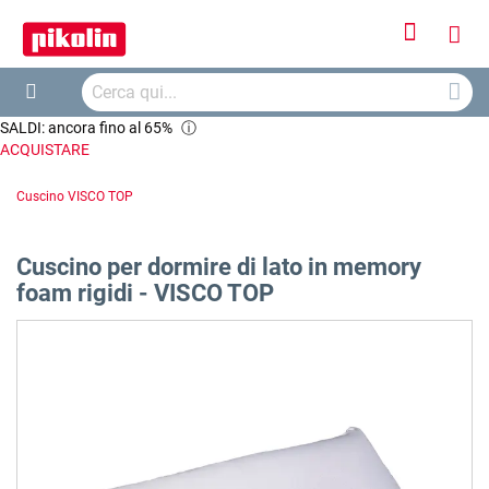
Accedi
Carr
Cerca
Cerca
SALDI: ancora fino al 65%
ⓘ
ACQUISTARE
Cuscino VISCO TOP
Cuscino per dormire di lato in memory
foam rigidi - VISCO TOP
Vai
alla
fine
della
galleria
di
immagini