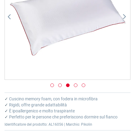
Vai
all'inizio
✓
Cuscino memory foam, con fodera in microfibra
della
✓
Rigidi, offre grande adattabilità
galleria
✓
È ipoallergenico e molto traspirante
di
✓
Perfetto per le persone che preferiscono dormire sul fianco
immagini
Identificatore del prodotto: AL16056 | Marchio: Pikolin