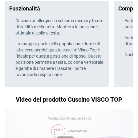
Funzionalità
Compos
Cuscino anallergico in schiuma memory foam
Fodera
di rigidità medio-alta. Manterrà la posizione
poliest
ottimale di collo e testa.
Fodera 
La maggior parte della popolazione dorme di
di poli
lato, ecco perché questo cuscino Visco Top è
Nucleo
l'ideale per questa posizione di riposo. Questa
posizione permette a testa, colonna vertebrale
e gambe di rimanere rilassate. Inoltre,
favorisce la respirazione.
Video del prodotto Cuscino VISCO TOP