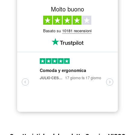
Molto buono
Basato su
10181 recensioni
Comoda y ergonomica
fantastic
ergonomic
JULIO CESAR VELASCO CARRION,
17 giorno fa 17 giorno
Luigi Briglia,