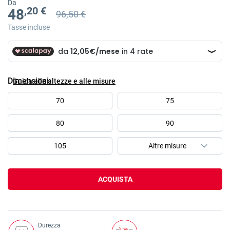
Da
,20 €
48
96,50 €
Prezzo precedente
Prezzo precedente 96,50 €
Tasse incluse
Dimensioni
Guida alle altezze e alle misure
70
75
80
90
105
ACQUISTA
Durezza