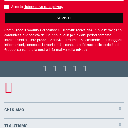
Accetto
l'informativa sulla privacy
È necessario accettare l'informativa sulla privacy
ISCRIVITI
Compilando il modulo e cliccando su 'Iscriviti' accetti che i tuoi dati vengano
comunicati alle società del Gruppo Pikolin per inviarti periodicamente
informazioni sui loro prodotti e servizi tramite mezzi elettronici. Per maggiori
informazioni, conoscere i propri diritti e consultare l'elenco delle società del
Gruppo, consultare la nostra
Informativa sulla privacy
CHI SIAMO
TI AIUTIAMO