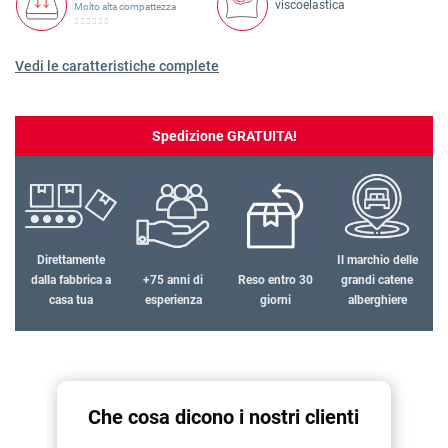
viscoelastica
Molto alta compattezza
Vedi le caratteristiche complete
Spedizione GRATUITA!
Direttamente
Il marchio delle
dalla fabbrica a
+75 anni di
Reso entro 30
grandi catene
casa tua
esperienza
giorni
alberghiere
Che cosa dicono i nostri clienti