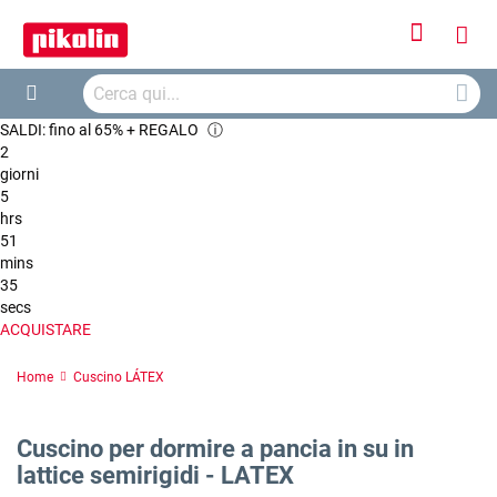
Accedi
Carr
Cerca
Cerca
SALDI: fino al 65% + REGALO
ⓘ
2
giorni
5
hrs
51
mins
35
secs
ACQUISTARE
Home
Cuscino LÁTEX
Cuscino per dormire a pancia in su in
lattice semirigidi - LATEX