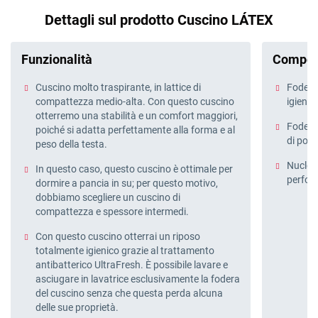
Dettagli sul prodotto Cuscino LÁTEX
Funzionalità
Compos
Cuscino molto traspirante, in lattice di
Fodera
compattezza medio-alta. Con questo cuscino
igieni
otterremo una stabilità e un comfort maggiori,
Fodera 
poiché si adatta perfettamente alla forma e al
di poli
peso della testa.
Nucleo:
In questo caso, questo cuscino è ottimale per
perfor
dormire a pancia in su; per questo motivo,
dobbiamo scegliere un cuscino di
compattezza e spessore intermedi.
Con questo cuscino otterrai un riposo
totalmente igienico grazie al trattamento
antibatterico UltraFresh. È possibile lavare e
asciugare in lavatrice esclusivamente la fodera
del cuscino senza che questa perda alcuna
delle sue proprietà.