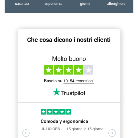
casa tua
esperienza
giorni
alberghiere
Che cosa dicono i nostri clienti
Molto buono
Basato su
10154 recensioni
Comoda y ergonomica
fantastic
ergonomic
JULIO CESAR VELASCO CARRION,
15 giorno fa 15 giorno
Luigi Briglia,