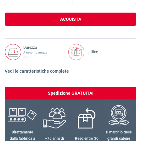
ACQUISTA
Durezza
Lattice
Alta compattezza
Vedi le caratteristiche complete
Spedizione GRATUITA!
Direttamente
Il marchio delle
dalla fabbrica a
+75 anni di
Reso entro 30
grandi catene