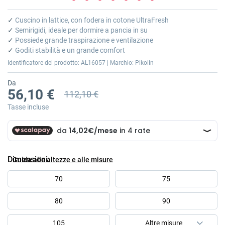
Vai
all'inizio
✓
Cuscino in lattice, con fodera in cotone UltraFresh
della
✓
Semirigidi, ideale per dormire a pancia in su
galleria
✓
Possiede grande traspirazione e ventilazione
di
✓
Goditi stabilità e un grande comfort
immagini
Identificatore del prodotto: AL16057 | Marchio: Pikolin
Da
56,10 €
112,10 €
Prezzo precedente
Tasse incluse
Dimensioni
Guida alle altezze e alle misure
70
75
80
90
105