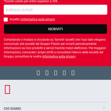
*Sconto valido per ordini superiori a 35€.
la tua e-mail
Accetto
l'informativa sulla privacy
È necessario accettare l'informativa sulla privacy
ISCRIVITI
Compilando il modulo e cliccando su 'Iscriviti' accetti che i tuoi dati vengano
comunicati alle società del Gruppo Pikolin per inviarti periodicamente
informazioni sui loro prodotti e servizi tramite mezzi elettronici. Per maggiori
informazioni, conoscere i propri diritti e consultare l'elenco delle società del
Gruppo, consultare la nostra
Informativa sulla privacy
CHI SIAMO