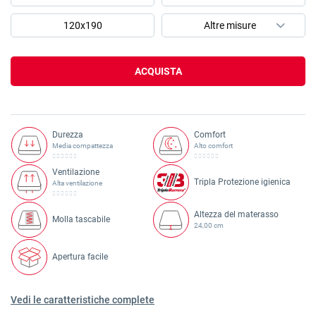
120x190
ACQUISTA
Durezza
Comfort
Media compattezza
Alto comfort
Ventilazione
Tripla Protezione igienica
Alta ventilazione
Altezza del materasso
Molla tascabile
24,00 cm
Apertura facile
Vedi le caratteristiche complete