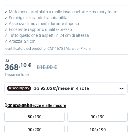
Vai
all'inizio
✓
Materasso arrotolato a molle insacchettate e memory foam
della
✓
Semirigidi e grande traspirabilità
galleria
✓
Assenza di movimenti durante il riposo
di
✓
Eccellente rapporto qualità/prezzo
immagini
✓
Tutto quello che ti aspetti in 24 cm di altezza
✓
Altezza: 24 cm
Identificatore del prodotto: CM11675 | Marchio: Pikolin
Da
,10 €
368
818,00 €
Prezzo precedente
Prezzo precedente 818,00 €
Tasse incluse
Dimensioni
Guida alle altezze e alle misure
80x190
90x190
90x200
105x190