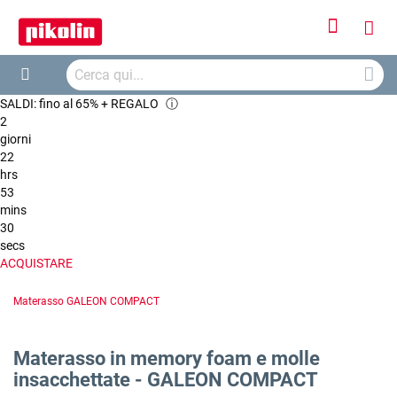
Accedi
Carr
Cerca
Cerca
SALDI: fino al 65% + REGALO
ⓘ
2
giorni
22
hrs
53
mins
29
secs
ACQUISTARE
Materasso GALEON COMPACT
Materasso in memory foam e molle
insacchettate - GALEON COMPACT