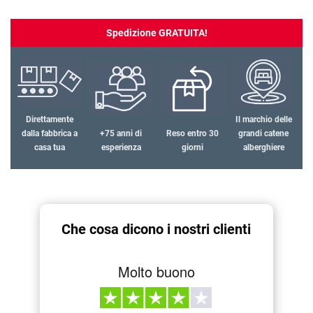
Spedizione GRATUITA!
Direttamente
Il marchio delle
dalla fabbrica a
+75 anni di
Reso entro 30
grandi catene
casa tua
esperienza
giorni
alberghiere
Che cosa dicono i nostri clienti
Molto buono