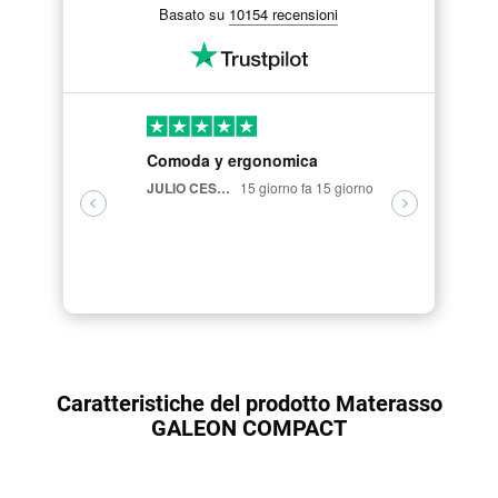
Basato su
10154 recensioni
Comoda y ergonomica
fantastic
ergonomic
JULIO CESAR VELASCO CARRION,
15 giorno fa 15 giorno
Luigi Briglia,
Caratteristiche del prodotto Materasso
GALEON COMPACT