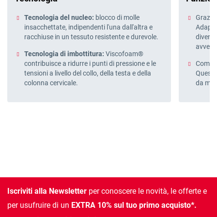
Tecnologia del nucleo:
blocco di molle
Grazie 
insacchettate, indipendenti l'una dall'altra e
Adapt-
racchiuse in un tessuto resistente e durevole.
divers
avvert
Tecnologia di imbottitura:
Viscofoam®
contribuisce a ridurre i punti di pressione e le
Compos
tensioni a livello del collo, della testa e della
Questo
colonna cervicale.
da mate
Iscriviti alla Newsletter
per conoscere le novità, le offerte e
per usufruire di un
EXTRA 10% sul tuo primo acquisto*.