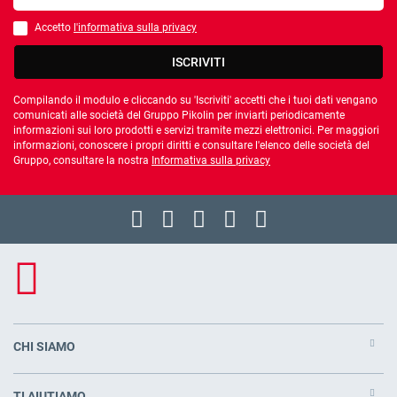
Accetto
l'informativa sulla privacy
È necessario accettare l'informativa sulla privacy
ISCRIVITI
Compilando il modulo e cliccando su 'Iscriviti' accetti che i tuoi dati vengano
comunicati alle società del Gruppo Pikolin per inviarti periodicamente
informazioni sui loro prodotti e servizi tramite mezzi elettronici. Per maggiori
informazioni, conoscere i propri diritti e consultare l'elenco delle società del
Gruppo, consultare la nostra
Informativa sulla privacy
CHI SIAMO
TI AIUTIAMO