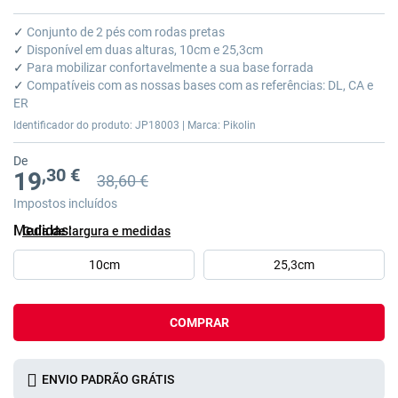
Saltar
para
✓
Conjunto de 2 pés com rodas pretas
o
✓
Disponível em duas alturas, 10cm e 25,3cm
início
✓
Para mobilizar confortavelmente a sua base forrada
da
✓
Compatíveis com as nossas bases com as referências: DL, CA e
Galeria
ER
de
Identificador do produto: JP18003 | Marca: Pikolin
imagens
De
,30 €
19
38,60 €
Preço anterior
Preço anterior 38,60 €
Impostos incluídos
Medidas
Guía de largura e medidas
10cm
25,3cm
COMPRAR
ENVIO PADRÃO GRÁTIS