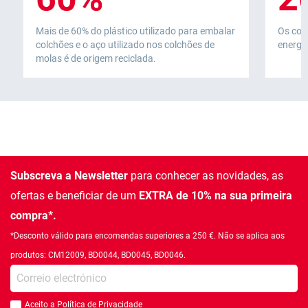
Mais de 60% do plástico utilizado para embalar
Os col
colchões e o aço utilizado nos colchões de
energia
molas é de origem reciclada.
Subscreva a Newsletter
para conhecer as novidades, as
ofertas e beneficiar de um
EXTRA de 10% na sua primeira
compra*.
*Desconto válido para encomendas superiores a 250 €. Não se aplica aos
produtos: CM12009, BD0044, BD0045, BD0046.
Introduza o seu email
Aceito a
Política de Privacidade