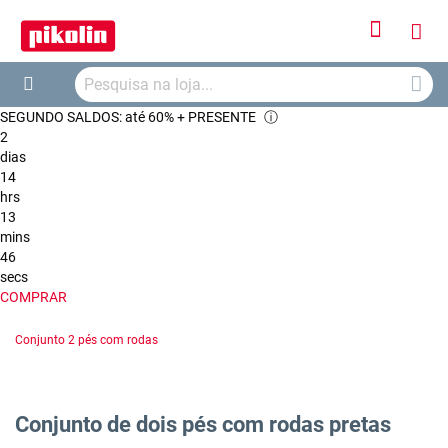
Iniciar
O
Sessão
Searc
Me
Search
SEGUNDO SALDOS: até 60% + PRESENTE
ⓘ
Car
2
dias
14
hrs
13
mins
46
secs
COMPRAR
Conjunto 2 pés com rodas
Conjunto de dois pés com rodas pretas