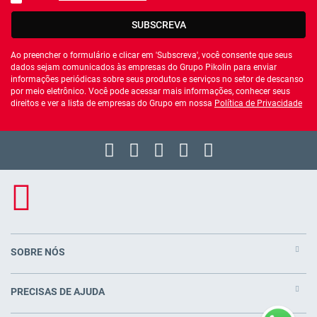
Você deve aceitar a política de privacidade
SUBSCREVA
Ao preencher o formulário e clicar em 'Subscreva', você consente que seus
dados sejam comunicados às empresas do Grupo Pikolin para enviar
informações periódicas sobre seus produtos e serviços no setor de descanso
por meio eletrônico. Você pode acessar mais informações, conhecer seus
direitos e ver a lista de empresas do Grupo em nossa
Política de Privacidade
SOBRE NÓS
PRECISAS DE AJUDA