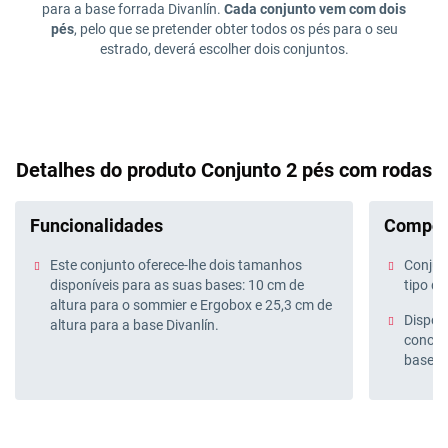
para a base forrada Divanlín.
Cada conjunto vem com dois
pés
, pelo que se pretender obter todos os pés para o seu
estrado, deverá escolher dois conjuntos.
Detalhes do produto Conjunto 2 pés com rodas
Funcionalidades
Compos
Este conjunto oferece-lhe dois tamanhos
Conjunt
disponíveis para as suas bases: 10 cm de
tipo de
altura para o sommier e Ergobox e 25,3 cm de
Disponí
altura para a base Divanlín.
conceb
base Pi