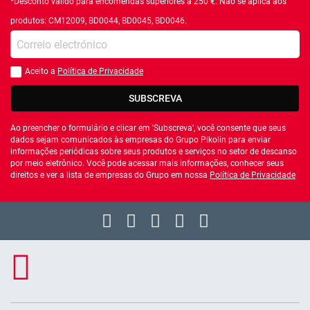
*Desconto válido para encomendas superiores a 250 €. Não se aplica aos
produtos: CM12009, BD0044, BD0045, BD0046.
Introduza o seu email
Aceito a
Política de Privacidade
Você deve aceitar a política de privacidade
SUBSCREVA
Ao preencher o formulário e clicar em 'Subscreva', você consente que seus
dados sejam comunicados às empresas do Grupo Pikolin para enviar
informações periódicas sobre seus produtos e serviços no setor de descanso
por meio eletrônico. Você pode acessar mais informações, conhecer seus
direitos e ver a lista de empresas do Grupo em nossa
Política de Privacidade