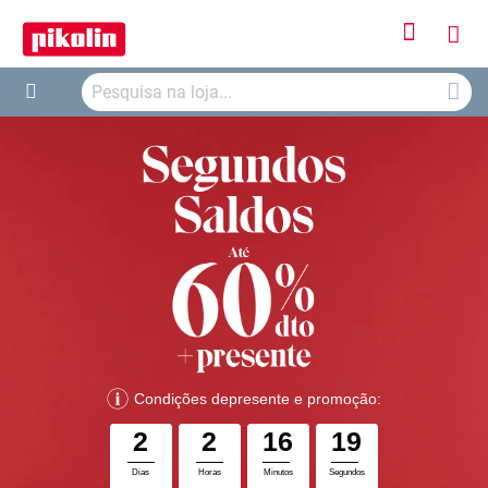
Iniciar
O
Sessão
Searc
Me
Search
Car
Condições depresente e promoção:
2
2
16
18
Dias
Horas
Minutos
Segundos