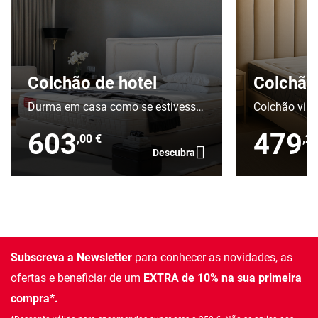
Colchão de hotel
Colchã
Durma em casa como se estivesse
Colchão vis
num hotel
ensacadas e 
603
479
,00 €
,20
Descubra
Subscreva a Newsletter
para conhecer as novidades, as
ofertas e beneficiar de um
EXTRA de 10% na sua primeira
compra*.