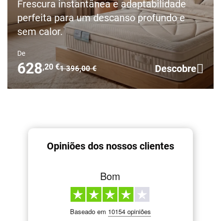
Frescura instantânea e adaptabilidade
perfeita para um descanso profundo e
sem calor.
De
628
,20 €
Descobre
Preço anterior
1 396,00 €
Opiniões dos nossos clientes
Bom
Baseado em
10154 opiniões