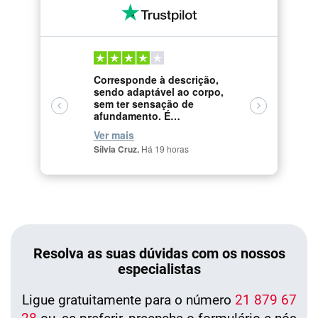
Corresponde à descrição,
Ótima qua
sendo adaptável ao corpo,
padrão es
sem ter sensação de
José Marcos
afundamento. É
tendencialmente firme, o que
Ver mais
vai ao encontro do que
Sílvia Cruz,
Há 19 horas
prefiro. Aproveitei uma
promoção e a redução fez
valer a pena o investimento.
Resolva as suas dúvidas com os nossos
especialistas
Ligue gratuitamente para o número
21 879 67