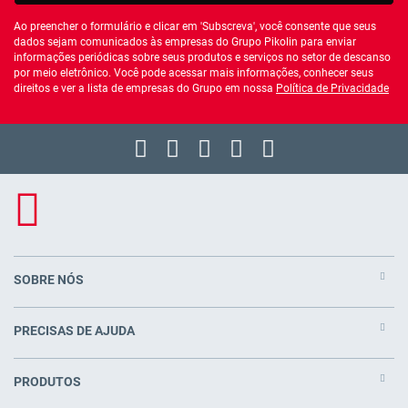
Ao preencher o formulário e clicar em 'Subscreva', você consente que seus
dados sejam comunicados às empresas do Grupo Pikolin para enviar
informações periódicas sobre seus produtos e serviços no setor de descanso
por meio eletrônico. Você pode acessar mais informações, conhecer seus
direitos e ver a lista de empresas do Grupo em nossa
Política de Privacidade
SOBRE NÓS
PRECISAS DE AJUDA
PRODUTOS