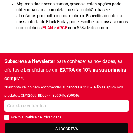
Algumas das nossas camas, graças a estas opções pode
obter uma cama completa, ou seja, colchão, base e
almofadas por muito menos dinheiro. Especificamente na
nossa oferta de Black Friday pode escolher as nossas camas
com colchões
ELAN
e
ARCE
com 55% de desconto.
Subscreva a Newsletter
para conhecer as novidades, as
ofertas e beneficiar de um
EXTRA de 10% na sua primeira
compra*.
*Desconto válido para encomendas superiores a 250 €. Não se aplica aos
produtos: CM12009, BD0044, BD0045, BD0046.
Introduza o seu email
Aceito a
Política de Privacidade
Você deve aceitar a política de privacidade
SUBSCREVA