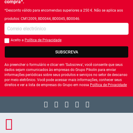
compra*.
*Desconto válido para encomendas superiores a 250 €. Não se aplica aos
produtos: CM12009, BD0044, BD0045, BD0046.
Introduza o seu email
Aceito a
Política de Privacidade
Você deve aceitar a política de privacidade
SUBSCREVA
Ao preencher o formulário e clicar em 'Subscreva', você consente que seus
dados sejam comunicados às empresas do Grupo Pikolin para enviar
informações periódicas sobre seus produtos e serviços no setor de descanso
por meio eletrônico. Você pode acessar mais informações, conhecer seus
direitos e ver a lista de empresas do Grupo em nossa
Política de Privacidade