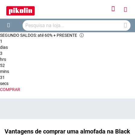
Iniciar
O
Sessão
Searc
Me
Search
SEGUNDO SALDOS: até 60% + PRESENTE
ⓘ
Car
1
dias
3
hrs
52
mins
31
secs
COMPRAR
Vantagens de comprar uma almofada na Black