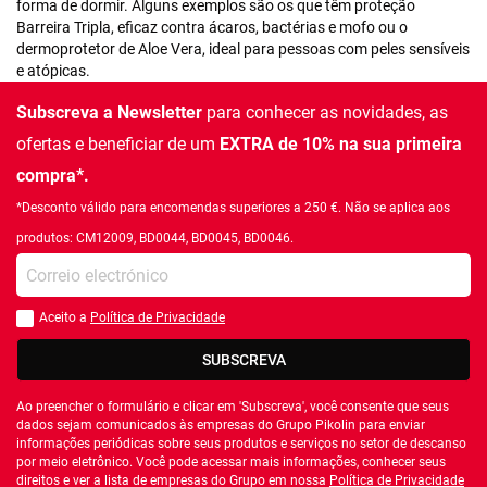
forma de dormir. Alguns exemplos são os que têm proteção
Barreira Tripla, eficaz contra ácaros, bactérias e mofo ou o
dermoprotetor de Aloe Vera, ideal para pessoas com peles sensíveis
e atópicas.
Subscreva a Newsletter
para conhecer as novidades, as
ofertas e beneficiar de um
EXTRA de 10% na sua primeira
compra*.
*Desconto válido para encomendas superiores a 250 €. Não se aplica aos
produtos: CM12009, BD0044, BD0045, BD0046.
Introduza o seu email
Aceito a
Política de Privacidade
Você deve aceitar a política de privacidade
SUBSCREVA
Ao preencher o formulário e clicar em 'Subscreva', você consente que seus
dados sejam comunicados às empresas do Grupo Pikolin para enviar
informações periódicas sobre seus produtos e serviços no setor de descanso
por meio eletrônico. Você pode acessar mais informações, conhecer seus
direitos e ver a lista de empresas do Grupo em nossa
Política de Privacidade