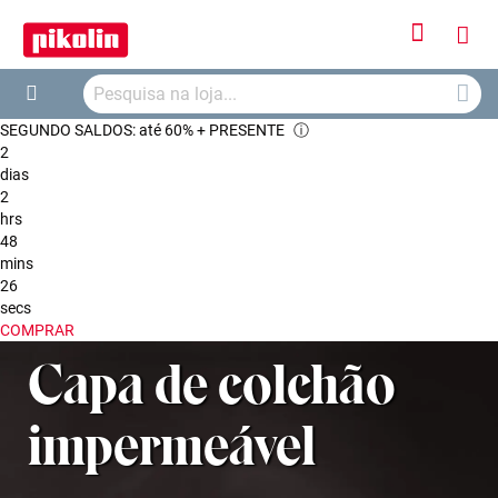
Iniciar
O
Sessão
Searc
Me
Search
SEGUNDO SALDOS: até 60% + PRESENTE
ⓘ
Car
2
dias
2
hrs
48
mins
26
secs
COMPRAR
Capa de colchão
impermeável