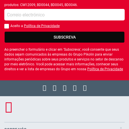
produtos: CM12009, BD0044, BD0045, BD0046.
Introduza o seu email
Aceito a
Política de Privacidade
Você deve aceitar a política de privacidade
SUBSCREVA
Ao preencher o formulário e clicar em 'Subscreva', você consente que seus
dados sejam comunicados às empresas do Grupo Pikolin para enviar
informações periódicas sobre seus produtos e serviços no setor de descanso
por meio eletrônico. Você pode acessar mais informações, conhecer seus
direitos e ver a lista de empresas do Grupo em nossa
Política de Privacidade