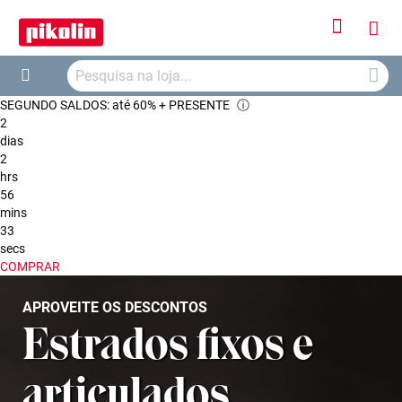
Iniciar
O
Sessão
Searc
Me
Search
SEGUNDO SALDOS: até 60% + PRESENTE
ⓘ
Car
2
dias
2
hrs
56
mins
33
secs
COMPRAR
APROVEITE OS DESCONTOS
Estrados fixos e
articulados