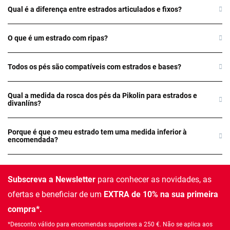
Qual é a diferença entre estrados articulados e fixos?
O que é um estrado com ripas?
Todos os pés são compatíveis com estrados e bases?
Qual a medida da rosca dos pés da Pikolin para estrados e
divanlíns?
Porque é que o meu estrado tem uma medida inferior à
encomendada?
Subscreva a Newsletter
para conhecer as novidades, as
ofertas e beneficiar de um
EXTRA de 10% na sua primeira
compra*.
*Desconto válido para encomendas superiores a 250 €. Não se aplica aos