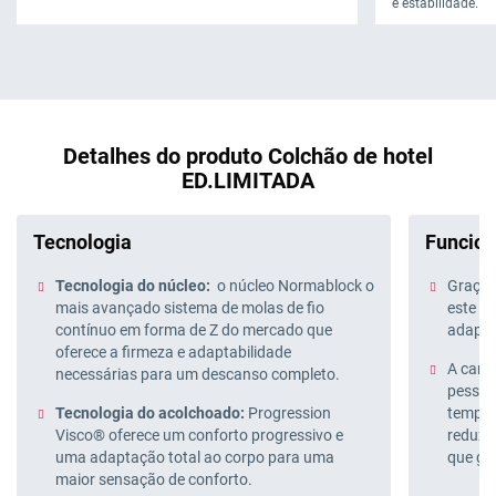
e estabilidade.
Detalhes do produto Colchão de hotel
ED.LIMITADA
Tecnologia
Funcion
Tecnologia do núcleo:
o núcleo Normablock o
Graças
mais avançado sistema de molas de fio
este c
contínuo em forma de Z do mercado que
adapta
oferece a firmeza e adaptabilidade
A cama
necessárias para um descanso completo.
pessoa
Tecnologia do acolchoado:
Progression
temper
Visco® oferece um conforto progressivo e
reduzir
uma adaptação total ao corpo para uma
que ge
maior sensação de conforto.