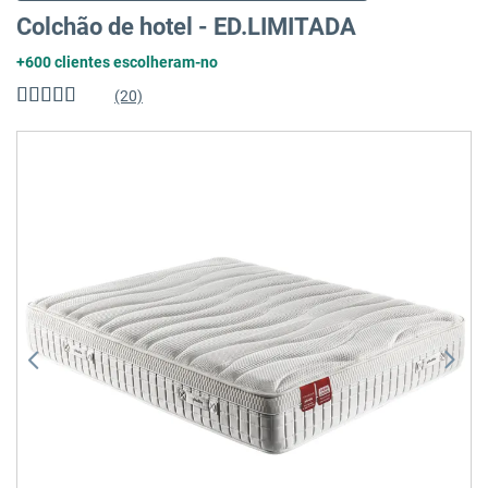
Colchão de hotel - ED.LIMITADA
+600 clientes escolheram-no
(20)
Classificação:
98
%
of
Saltar
100
para
o
final
da
Galeria
de
imagens