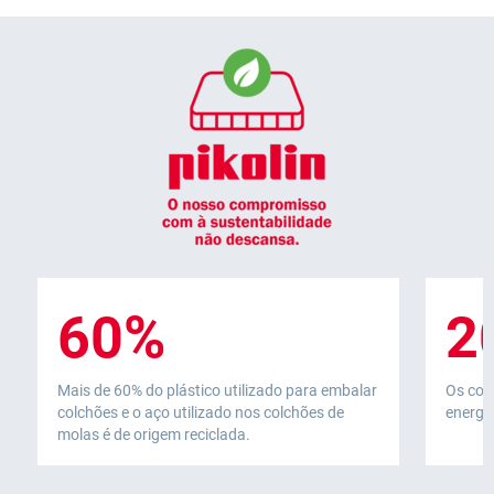
Muito bom e confortável
Veja todos os opiniões
60%
2
Mais de 60% do plástico utilizado para embalar
Os col
colchões e o aço utilizado nos colchões de
energia
molas é de origem reciclada.