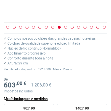
Saltar
para
✓
Como os nossos colchões das grandes cadeias hoteleiras
o
✓
Colchão de qualidade superior e edição limitada
início
✓
Núcleo de fio contínuo Normablock
da
✓
Acolhimento progressivo
Galeria
✓
Conforto durante toda a noite
de
✓
Altura: 29 cm
imagens
Identificador do produto: CM12009 | Marca: Pikolin
De
,00 €
603
1 206,00 €
Preço anterior
Preço anterior 1 206,00 €
Impostos incluídos
Medidas
Guía de largura e medidas
90x190
140x190