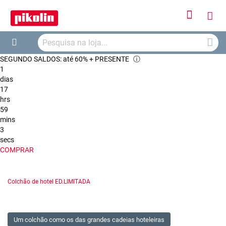
Iniciar
O
Sessão
Searc
Me
Search
SEGUNDO SALDOS: até 60% + PRESENTE
ⓘ
Car
1
dias
17
hrs
59
mins
2
secs
COMPRAR
Colchão de hotel ED.LIMITADA
Um colchão como os das grandes cadeias hoteleiras