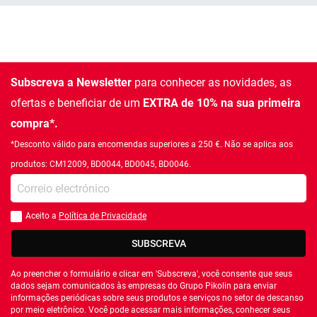
Subscreva a Newsletter
para conhecer as novidades, as
ofertas e beneficiar de um
EXTRA de 10% na sua primeira
compra*.
*Desconto válido para encomendas superiores a 250 €. Não se aplica aos
produtos: CM12009, BD0044, BD0045, BD0046.
Introduza o seu email
Aceito a
Política de Privacidade
Você deve aceitar a política de privacidade
SUBSCREVA
Ao preencher o formulário e clicar em 'Subscreva', você consente que seus
dados sejam comunicados às empresas do Grupo Pikolin para enviar
informações periódicas sobre seus produtos e serviços no setor de descanso
por meio eletrônico. Você pode acessar mais informações, conhecer seus