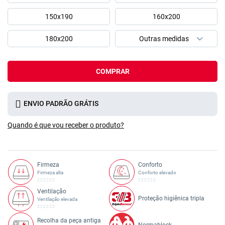
150x190
160x200
180x200
COMPRAR
ENVIO PADRÃO GRÁTIS
Quando é que vou receber o produto?
Firmeza
Conforto
Firmeza alta
Conforto elevado
Ventilação
Proteção higiênica tripla
Ventilação elevada
Recolha da peça antiga
Normablock