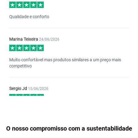
Qualidade e conforto
Marina Teixeira
24/06/2026
Muito confortável mas produtos similares a um preço mais
competitivo
Sergio Jd
15/06/2026
Alto,firme y comodo
O nosso compromisso com a sustentabilidade
Manuel José Correia Vieira Cae
7/06/2026