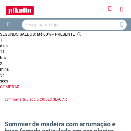
Iniciar
O
Sessão
Searc
Me
Search
SEGUNDO SALDOS: até 60% + PRESENTE
ⓘ
Car
1
dias
11
hrs
2
mins
53
secs
COMPRAR
Sommier articulado ERGODES GLACIAR
Sommier de madeira com arrumação e