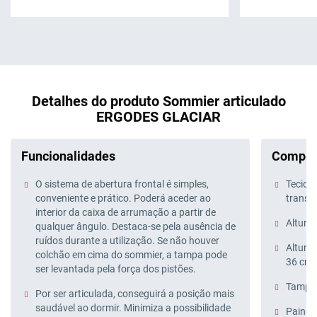
Detalhes do produto Sommier articulado
ERGODES GLACIAR
Funcionalidades
Compos
O sistema de abertura frontal é simples,
Tecido 
conveniente e prático. Poderá aceder ao
transp
interior da caixa de arrumação a partir de
Altura 
qualquer ângulo. Destaca-se pela ausência de
ruídos durante a utilização. Se não houver
Altura:
colchão em cima do sommier, a tampa pode
36 cm
ser levantada pela força dos pistões.
Tampa 
Por ser articulada, conseguirá a posição mais
saudável ao dormir. Minimiza a possibilidade
Painéi