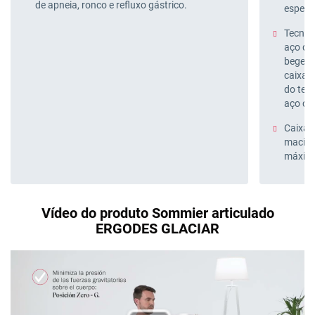
de apneia, ronco e refluxo gástrico.
espess
Tecnol
aço de 
bege pa
caixa 
do tec
aço cr
Caixa 
maciça
máxima
Vídeo do produto Sommier articulado
ERGODES GLACIAR