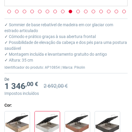
Saltar
para
✓
Sommier de base rebatível de madeira em cor glaciar com
o
estrado articulado
início
✓
Cómodo e prático graças à sua abertura frontal
da
✓
Possibilidade de elevação da cabeça e dos pés para uma postura
Galeria
saudável
de
✓
Montagem incluída e levantamento gratuito do antigo
imagens
✓
Altura: 35 cm
Identificador do produto: AP10854 | Marca: Pikolin
De
,00 €
1 346
2 692,00 €
Preço anterior
Preço anterior 2 692,00 €
Impostos incluídos
Cor