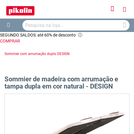
Iniciar
O
Sessão
Searc
Me
Search
SEGUNDO SALDOS: até 60% de desconto
ⓘ
Car
COMPRAR
Sommier com arrumação duplo DESIGN
Sommier de madeira com arrumação e
tampa dupla em cor natural - DESIGN
Saltar
para
o
final
da
Galeria
de