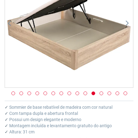
imagens
Saltar
para
✓
Sommier de base rebatível de madeira com cor natural
o
✓
Com tampa dupla e abertura frontal
início
✓
Possui um design elegante e moderno
da
✓
Montagem incluída e levantamento gratuito do antigo
Galeria
✓
Altura: 31 cm
de