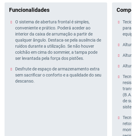
Funcionalidades
Compos
O sistema de abertura frontal é simples,
Tecido 
conveniente e prático. Poderá aceder ao
para fa
interior da caixa de arrumação a partir de
equipa
qualquer ângulo. Destaca-se pela ausência de
Altura 
ruídos durante a utilização. Se não houver
colchão em cima do sommier, a tampa pode
Altura 
ser levantada pela força dos pistões.
Altura
Desfrute de espaço de armazenamento extra
sem sacrificar o conforto e a qualidade do seu
Tecnol
descanso.
resist
transve
(B.A.S
de sup
sistema
Tecnol
retos 
montag
resistê