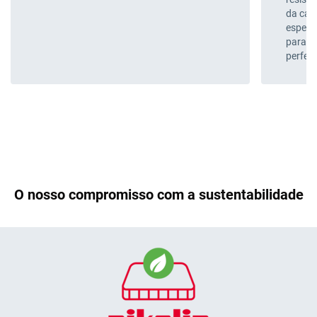
da cai
espess
para q
perfei
O nosso compromisso com a sustentabilidade