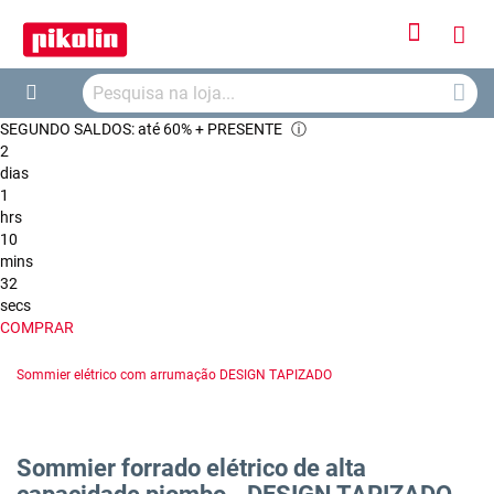
Iniciar
O
Sessão
Searc
Me
Search
SEGUNDO SALDOS: até 60% + PRESENTE
ⓘ
Car
2
dias
1
hrs
10
mins
31
secs
COMPRAR
Sommier elétrico com arrumação DESIGN TAPIZADO
Sommier forrado elétrico de alta