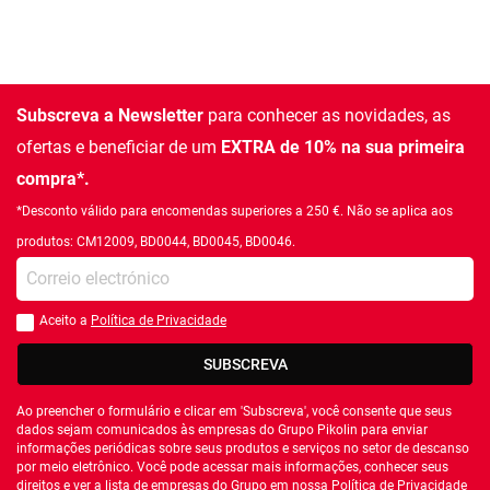
Subscreva a Newsletter
para conhecer as novidades, as
ofertas e beneficiar de um
EXTRA de 10% na sua primeira
compra*.
*Desconto válido para encomendas superiores a 250 €. Não se aplica aos
produtos: CM12009, BD0044, BD0045, BD0046.
Introduza o seu email
Aceito a
Política de Privacidade
Você deve aceitar a política de privacidade
SUBSCREVA
Ao preencher o formulário e clicar em 'Subscreva', você consente que seus
dados sejam comunicados às empresas do Grupo Pikolin para enviar
informações periódicas sobre seus produtos e serviços no setor de descanso
por meio eletrônico. Você pode acessar mais informações, conhecer seus
direitos e ver a lista de empresas do Grupo em nossa
Política de Privacidade