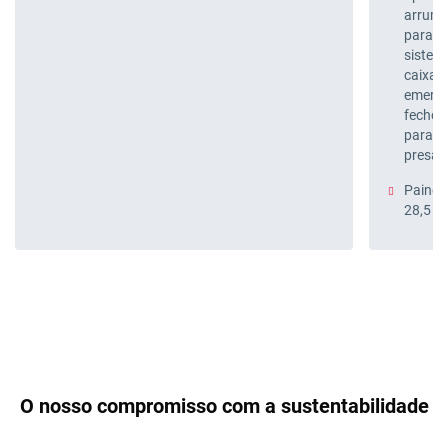
arruma
para oc
sistem
caixa 
emergê
fecho 
para e
presa.
Painéi
28,5 m
O nosso compromisso com a sustentabilidade