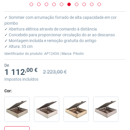
Saltar
para
✓
Sommier com arrumação forrado de alta capacidade em cor
o
piombo
início
✓
Abertura elétrica através de comando à distância
da
✓
Concebido para proporcionar circulação do ar ao descanso
Galeria
✓
Montagem incluída e remoção gratuita do antigo
de
✓
Altura: 35 cm
imagens
Identificador do produto: AP12434 | Marca: Pikolin
De
,00 €
1 112
2 223,00 €
Preço anterior
Preço anterior 2 223,00 €
Impostos incluídos
Cor