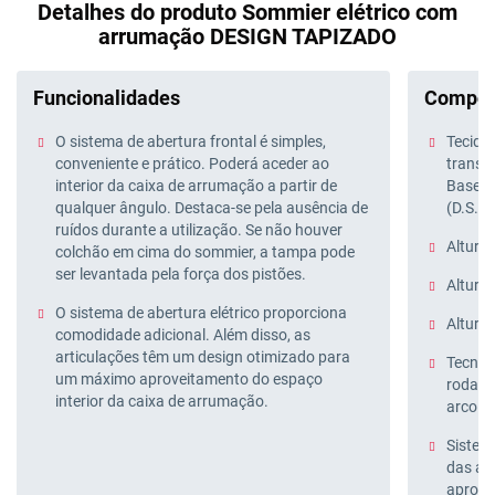
Detalhes do produto Sommier elétrico com
arrumação DESIGN TAPIZADO
Funcionalidades
Compos
O sistema de abertura frontal é simples,
Tecido 
conveniente e prático. Poderá aceder ao
transpi
interior da caixa de arrumação a partir de
Base A
qualquer ângulo. Destaca-se pela ausência de
(D.S.)
ruídos durante a utilização. Se não houver
Altura 
colchão em cima do sommier, a tampa pode
ser levantada pela força dos pistões.
Altura 
O sistema de abertura elétrico proporciona
Altura
comodidade adicional. Além disso, as
articulações têm um design otimizado para
Tecnol
um máximo aproveitamento do espaço
rodapé
interior da caixa de arrumação.
arco p
Sistema
das ar
aprove