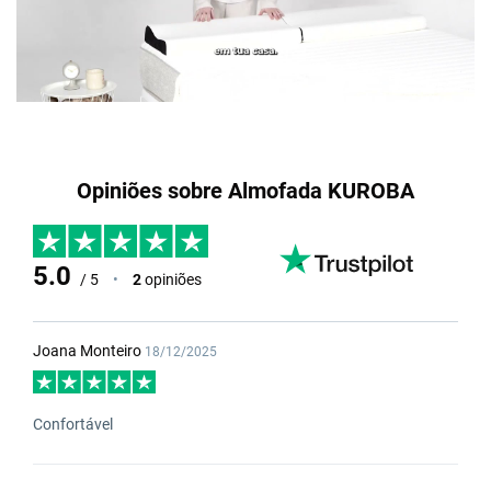
Opiniões sobre Almofada KUROBA
5.0
/ 5
•
2
opiniões
Joana Monteiro
18/12/2025
Confortável