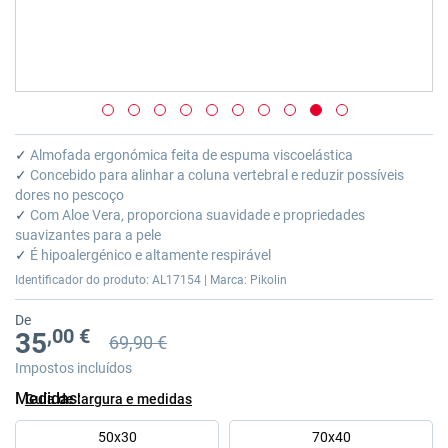
Saltar
para
✓
Almofada ergonómica feita de espuma viscoelástica
o
✓
Concebido para alinhar a coluna vertebral e reduzir possíveis
início
dores no pescoço
da
✓
Com Aloe Vera, proporciona suavidade e propriedades
Galeria
suavizantes para a pele
de
✓
É hipoalergénico e altamente respirável
imagens
Identificador do produto: AL17154 | Marca: Pikolin
De
,00 €
35
69,90 €
Preço anterior
Preço anterior 69,90 €
Impostos incluídos
Medidas
Guía de largura e medidas
50x30
70x40