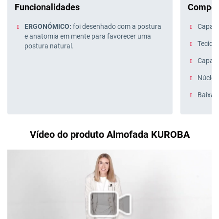
Funcionalidades
Compos
ERGONÓMICO:
foi desenhado com a postura
Capa e
e anatomia em mente para favorecer uma
Tecido 
postura natural.
Capa i
Núcleo
Baixa f
Vídeo do produto Almofada KUROBA