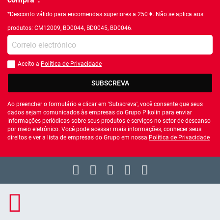
*Desconto válido para encomendas superiores a 250 €. Não se aplica aos
produtos: CM12009, BD0044, BD0045, BD0046.
Introduza o seu email
Aceito a
Política de Privacidade
Você deve aceitar a política de privacidade
SUBSCREVA
Ao preencher o formulário e clicar em 'Subscreva', você consente que seus
dados sejam comunicados às empresas do Grupo Pikolin para enviar
informações periódicas sobre seus produtos e serviços no setor de descanso
por meio eletrônico. Você pode acessar mais informações, conhecer seus
direitos e ver a lista de empresas do Grupo em nossa
Política de Privacidade