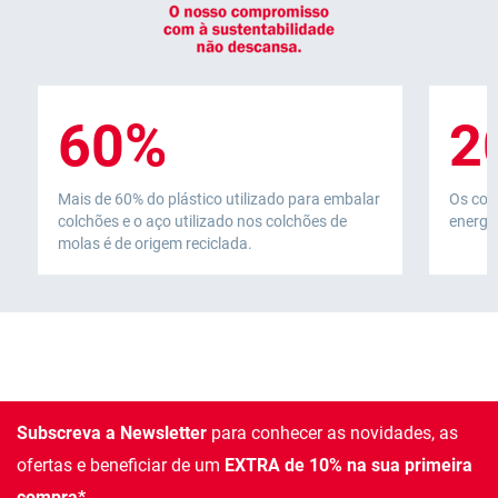
60%
2
Mais de 60% do plástico utilizado para embalar
Os col
colchões e o aço utilizado nos colchões de
energia
molas é de origem reciclada.
Subscreva a Newsletter
para conhecer as novidades, as
ofertas e beneficiar de um
EXTRA de 10% na sua primeira
compra*.