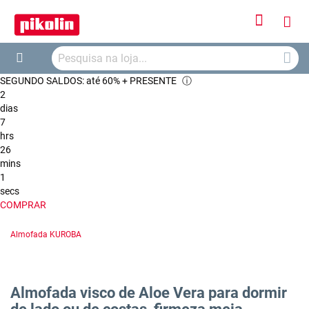
Iniciar
O
Sessão
Searc
Me
Search
SEGUNDO SALDOS: até 60% + PRESENTE
ⓘ
Car
2
dias
7
hrs
26
mins
1
secs
COMPRAR
Almofada KUROBA
Almofada visco de Aloe Vera para dormir