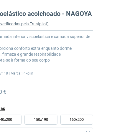
coelástico acolchoado - NAGOYA
verificadas pela Trustpilot)
mada inferior viscoelástica e camada superior de
orciona conforto extra enquanto dorme
 firmeza e grande respirabilidade
pta-se à forma do seu corpo
7118 | Marca: Pikolin
0 €
nterior
das
140x200
150x190
160x200