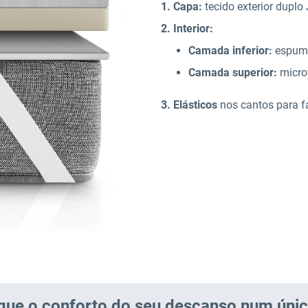
1. Capa:
tecido exterior dupl
2. Interior:
Camada inferior:
espuma
Camada superior:
microf
3. Elásticos
nos cantos para fa
ique o conforto do seu descanso num úni