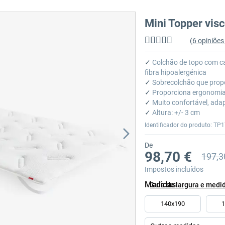
Mini Topper vis
(
6
opiniões 
Classificação:
93
%
of
✓
Colchão de topo com ca
100
fibra hipoalergénica
✓
Sobrecolchão que prop
✓
Proporciona ergonomia,
✓
Muito confortável, ada
✓
Altura: +/- 3 cm
Identificador do produto: TP1
De
98,70 €
197,3
Preço a
Impostos incluídos
Medidas
Guía de largura e medi
140x190