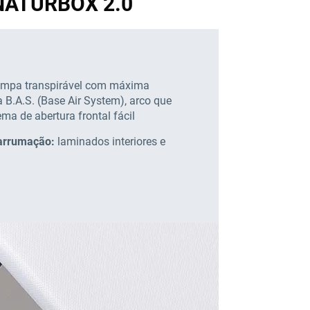
 NATURBOX 2.0
mpa transpirável com máxima
a B.A.S. (Base Air System), arco que
ema de abertura frontal fácil
 arrumação:
laminados interiores e