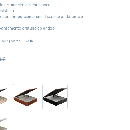
 de madeira em cor blanco
esistente
 para proporcionar circulação do ar durante o
vantamento gratuito do antigo
1537 | Marca: Pikolin
0 €
terior
terior 923,00 €