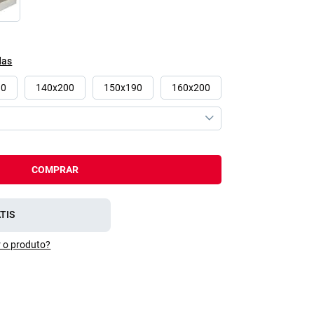
das
90
140x200
150x190
160x200
COMPRAR
TIS
 o produto?