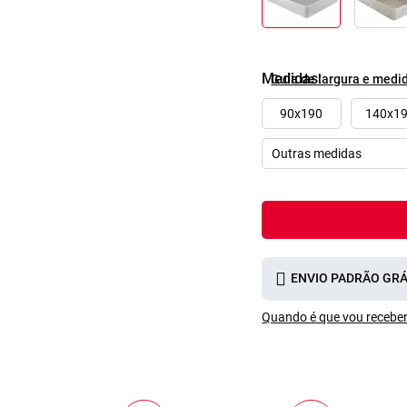
Medidas
Guía de largura e medi
90x190
140x1
ENVIO PADRÃO GRÁ
Quando é que vou receber