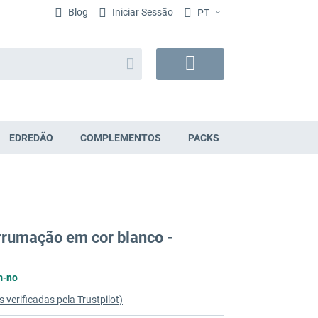
Blog
Iniciar Sessão
PT
Search
O
Meu
Carrinho
EDREDÃO
COMPLEMENTOS
PACKS
rumação em cor blanco -
m-no
 verificadas pela Trustpilot)