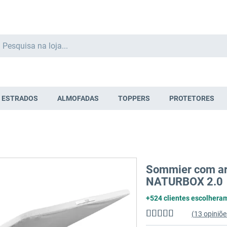
Search
ESTRADOS
ALMOFADAS
TOPPERS
PROTETORES
Sommier com ar
NATURBOX 2.0
+524 clientes escolhera
(
13
opiniões
Classificação:
98
%