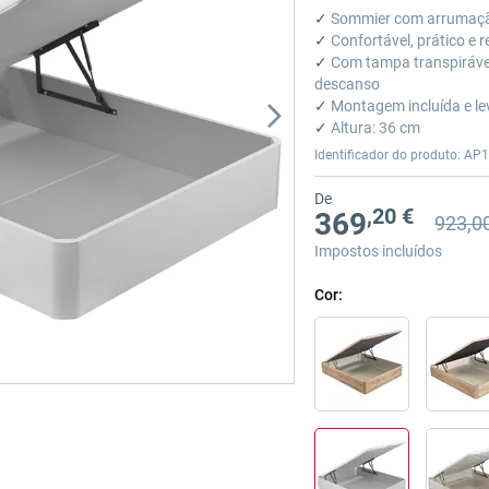
of
✓
Sommier com arrumação
100
✓
Confortável, prático e r
✓
Com tampa transpirável
descanso
✓
Montagem incluída e le
✓
Altura: 36 cm
Identificador do produto: AP1
De
,20 €
369
923,0
Preço an
Preço an
Impostos incluídos
Cor