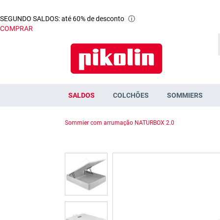
SEGUNDO SALDOS: até 60% de desconto
ⓘ
COMPRAR
SALDOS
COLCHÕES
SOMMIERS
Sommier com arrumação NATURBOX 2.0
Saltar
para
o
final
da
Galeria
de