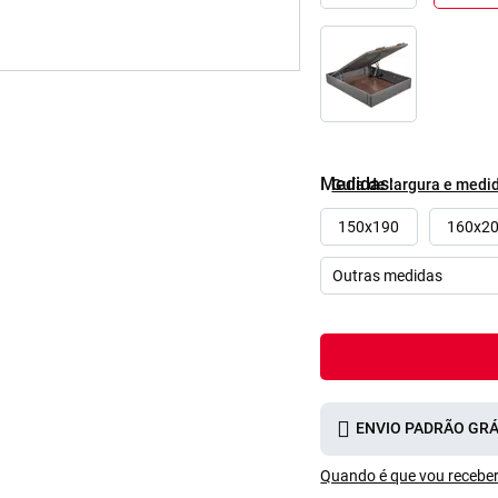
Medidas
Guía de largura e medi
150x190
160x2
ENVIO PADRÃO GRÁ
Quando é que vou receber