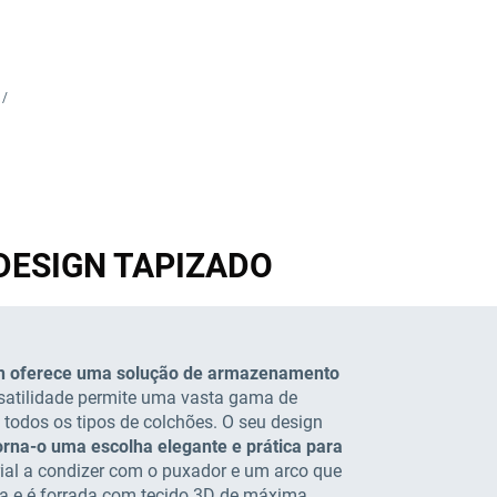
 /
lo DESIGN TAPIZADO
in oferece uma solução de armazenamento
rsatilidade permite uma vasta gama de
todos os tipos de colchões. O seu design
orna-o uma escolha elegante e prática para
ial a condizer com o puxador e um arco que
cia e é forrada com tecido 3D de máxima