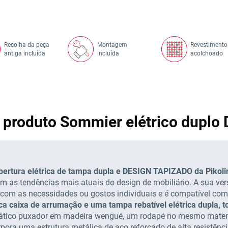
Recolha da peça
Montagem
Revestimento
antiga incluída
incluída
acolchoado
o produto Sommier elétrico dup
ertura elétrica de tampa dupla e DESIGN TAPIZADO da Pikol
om as tendências mais atuais do design de mobiliário. A sua ve
 com as necessidades ou gostos individuais e é compatível com 
a caixa de arrumação e uma tampa rebatível elétrica dupla, t
prático puxador em madeira wengué, um rodapé no mesmo mater
pora uma estrutura metálica de aço reforçado de alta resistên