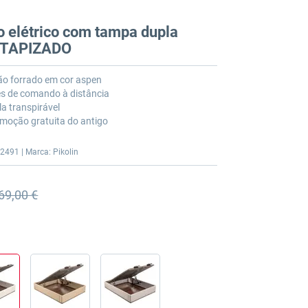
 elétrico com tampa dupla
N TAPIZADO
o forrado em cor aspen
és de comando à distância
a transpirável
moção gratuita do antigo
2491 | Marca: Pikolin
69,00 €
o anterior
o anterior 2 869,00 €