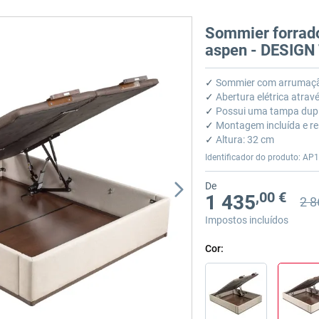
Sommier forrado
aspen - DESIG
✓
Sommier com arrumaçã
✓
Abertura elétrica atrav
✓
Possui uma tampa dupl
✓
Montagem incluída e re
✓
Altura: 32 cm
Identificador do produto: AP1
De
,00 €
1 435
2 8
Preç
Preç
Impostos incluídos
Cor