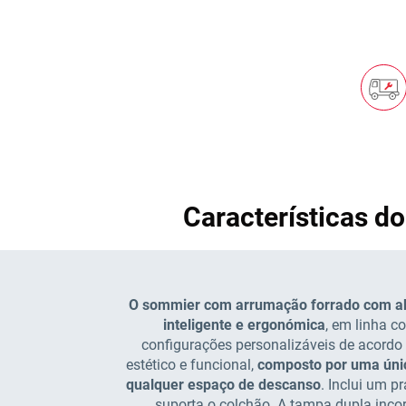
Características d
O sommier com arrumação forrado com ab
inteligente e ergonómica
, em linha c
configurações personalizáveis de acordo
estético e funcional,
composto por uma únic
qualquer espaço de descanso
. Inclui um 
suporta o colchão. A tampa dupla incor