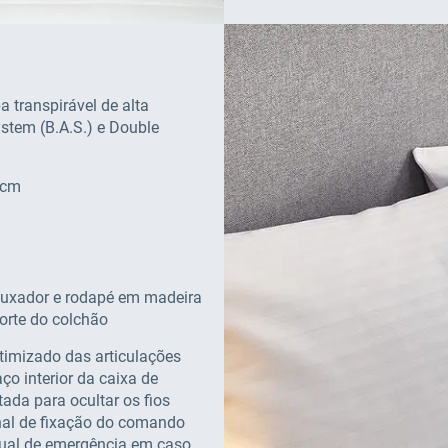
a transpirável de alta
stem (B.A.S.) e Double
 cm
puxador e rodapé em madeira
rte do colchão
otimizado das articulações
o interior da caixa de
ada para ocultar os fios
onal de fixação do comando
nual de emergência em caso