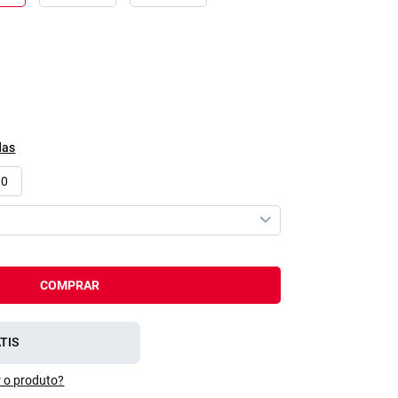
das
00
COMPRAR
TIS
 o produto?