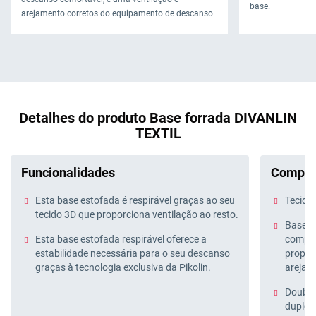
base.
arejamento corretos do equipamento de descanso.
Detalhes do produto Base forrada DIVANLIN
TEXTIL
Funcionalidades
Compos
Esta base estofada é respirável graças ao seu
Tecido 
tecido 3D que proporciona ventilação ao resto.
Base Ai
Esta base estofada respirável oferece a
compon
estabilidade necessária para o seu descanso
propor
graças à tecnologia exclusiva da Pikolin.
arejam
Double
duplo q