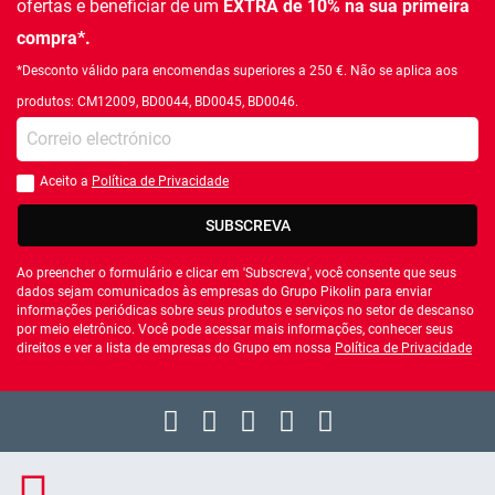
ofertas e beneficiar de um
EXTRA de 10% na sua primeira
compra*.
*Desconto válido para encomendas superiores a 250 €. Não se aplica aos
produtos: CM12009, BD0044, BD0045, BD0046.
Introduza o seu email
Aceito a
Política de Privacidade
Você deve aceitar a política de privacidade
SUBSCREVA
Ao preencher o formulário e clicar em 'Subscreva', você consente que seus
dados sejam comunicados às empresas do Grupo Pikolin para enviar
informações periódicas sobre seus produtos e serviços no setor de descanso
por meio eletrônico. Você pode acessar mais informações, conhecer seus
direitos e ver a lista de empresas do Grupo em nossa
Política de Privacidade