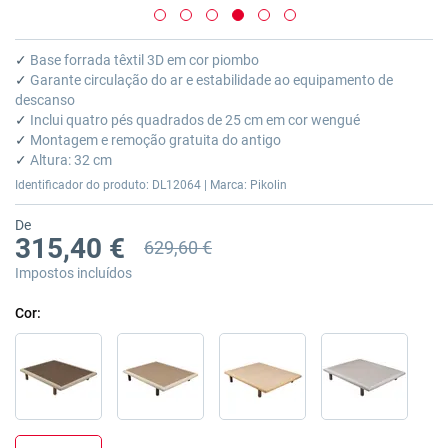
Saltar
para
✓
Base forrada têxtil 3D em cor piombo
o
✓
Garante circulação do ar e estabilidade ao equipamento de
início
descanso
da
✓
Inclui quatro pés quadrados de 25 cm em cor wengué
Galeria
✓
Montagem e remoção gratuita do antigo
de
✓
Altura: 32 cm
imagens
Identificador do produto: DL12064 | Marca: Pikolin
De
315,40 €
629,60 €
Preço anterior
Impostos incluídos
Cor