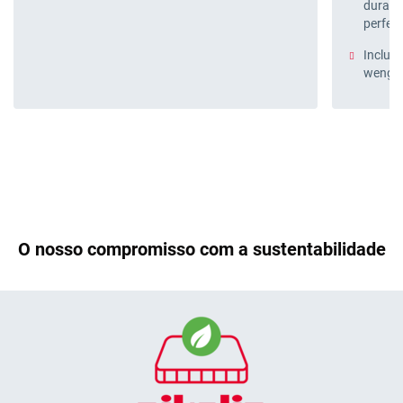
durabi
perfeit
Inclui
wengu
O nosso compromisso com a sustentabilidade