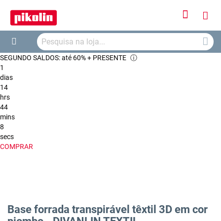
Iniciar
O
Sessão
Searc
Me
Search
SEGUNDO SALDOS: até 60% + PRESENTE
ⓘ
Car
1
dias
14
hrs
44
mins
8
secs
COMPRAR
Base forrada transpirável têxtil 3D em cor