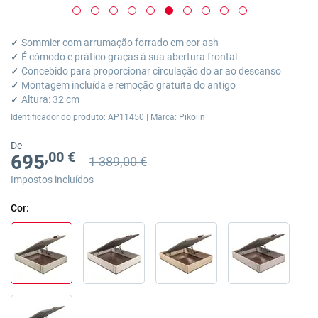
Saltar
para
✓
Sommier com arrumação forrado em cor ash
o
✓
É cómodo e prático graças à sua abertura frontal
início
✓
Concebido para proporcionar circulação do ar ao descanso
da
✓
Montagem incluída e remoção gratuita do antigo
Galeria
✓
Altura: 32 cm
de
Identificador do produto: AP11450 | Marca: Pikolin
imagens
De
,00 €
695
1 389,00 €
Preço anterior
Preço anterior 1 389,00 €
Impostos incluídos
Cor