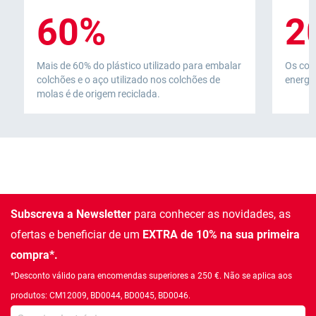
60%
2
Mais de 60% do plástico utilizado para embalar
Os col
colchões e o aço utilizado nos colchões de
energia
molas é de origem reciclada.
Subscreva a Newsletter
para conhecer as novidades, as
ofertas e beneficiar de um
EXTRA de 10% na sua primeira
compra*.
*Desconto válido para encomendas superiores a 250 €. Não se aplica aos
produtos: CM12009, BD0044, BD0045, BD0046.
Introduza o seu email