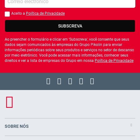
Aceito a
Política de Privacidade
Você deve aceitar a política de privacidade
SUBSCREVA
Ao preencher o formulário e clicar em 'Subscreva', você consente que seus
dados sejam comunicados às empresas do Grupo Pikolin para enviar
informações periódicas sobre seus produtos e serviços no setor de descanso
por meio eletrônico. Você pode acessar mais informações, conhecer seus
direitos e ver a lista de empresas do Grupo em nossa
Política de Privacidade
SOBRE NÓS