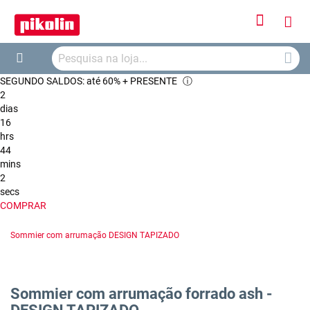
Iniciar
O
Sessão
Searc
Me
Search
SEGUNDO SALDOS: até 60% + PRESENTE
ⓘ
Car
2
dias
16
hrs
44
mins
1
secs
COMPRAR
Sommier com arrumação DESIGN TAPIZADO
Sommier com arrumação forrado ash -