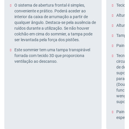
O sistema de abertura frontal é simples,
Tecido 
conveniente e prático. Poderá aceder ao
Altura 
interior da caixa de arrumação a partir de
qualquer ângulo. Destaca-se pela ausência de
Altura 
ruídos durante a utilização. Se não houver
colchão em cima do sommier, a tampa pode
Tampa 
ser levantada pela força dos pistões.
Painéi
Este sommier tem uma tampa transpirável
forrada com tecido 3D que proporciona
Tecnolo
ventilação ao descanso.
circul
de des
suport
para au
(Doubl
funcion
wengué
suport
Painéi
espess