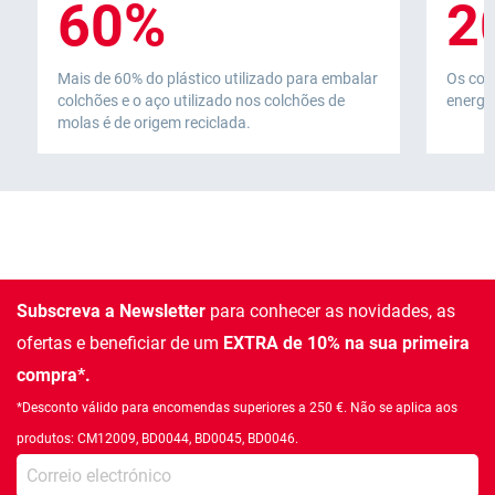
60%
2
Mais de 60% do plástico utilizado para embalar
Os col
colchões e o aço utilizado nos colchões de
energia
molas é de origem reciclada.
Subscreva a Newsletter
para conhecer as novidades, as
ofertas e beneficiar de um
EXTRA de 10% na sua primeira
compra*.
*Desconto válido para encomendas superiores a 250 €. Não se aplica aos
produtos: CM12009, BD0044, BD0045, BD0046.
Introduza o seu email