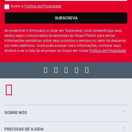
Aceito a
Política de Privacidade
Você deve aceitar a política de privacidade
SUBSCREVA
Ao preencher o formulário e clicar em 'Subscreva', você consente que seus
dados sejam comunicados às empresas do Grupo Pikolin para enviar
informações periódicas sobre seus produtos e serviços no setor de descanso
por meio eletrônico. Você pode acessar mais informações, conhecer seus
direitos e ver a lista de empresas do Grupo em nossa
Política de Privacidade
SOBRE NÓS
PRECISAS DE AJUDA