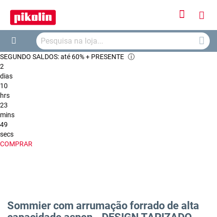
Iniciar
O
Sessão
Searc
Me
Search
SEGUNDO SALDOS: até 60% + PRESENTE
ⓘ
Car
2
dias
10
hrs
23
mins
48
secs
COMPRAR
Sommier com arrumação forrado de alta