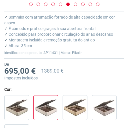
Saltar
para
✓
Sommier com arrumação forrado de alta capacidade em cor
o
aspen
início
✓
É cómodo e prático graças à sua abertura frontal
da
✓
Concebido para proporcionar circulação do ar ao descanso
Galeria
✓
Montagem incluída e remoção gratuita do antigo
de
✓
Altura: 35 cm
imagens
Identificador do produto: AP11431 | Marca: Pikolin
De
695,00 €
1389,00 €
Preço anterior
Impostos incluídos
Cor