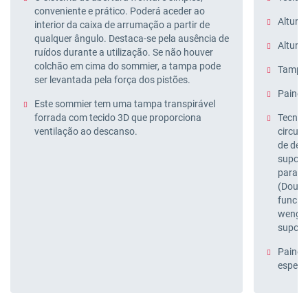
conveniente e prático. Poderá aceder ao
Altura 
interior da caixa de arrumação a partir de
qualquer ângulo. Destaca-se pela ausência de
Altura 
ruídos durante a utilização. Se não houver
colchão em cima do sommier, a tampa pode
Tampa 
ser levantada pela força dos pistões.
Painéi
Este sommier tem uma tampa transpirável
forrada com tecido 3D que proporciona
Tecnolo
ventilação ao descanso.
circul
de des
suport
para au
(Doubl
funcion
wengué
suport
Painéi
espess