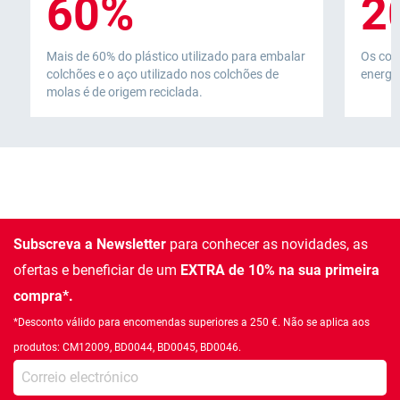
60%
2
Mais de 60% do plástico utilizado para embalar
Os col
colchões e o aço utilizado nos colchões de
energia
molas é de origem reciclada.
Subscreva a Newsletter
para conhecer as novidades, as
ofertas e beneficiar de um
EXTRA de 10% na sua primeira
compra*.
*Desconto válido para encomendas superiores a 250 €. Não se aplica aos
produtos: CM12009, BD0044, BD0045, BD0046.
Introduza o seu email