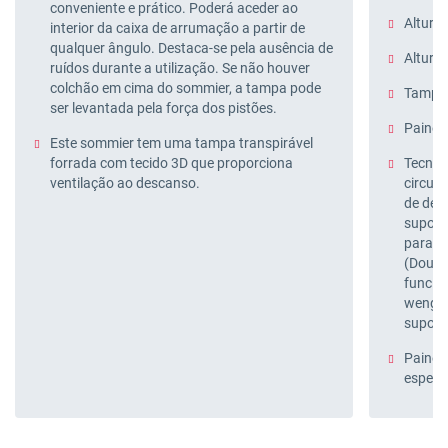
conveniente e prático. Poderá aceder ao
Altura 
interior da caixa de arrumação a partir de
qualquer ângulo. Destaca-se pela ausência de
Altura 
ruídos durante a utilização. Se não houver
colchão em cima do sommier, a tampa pode
Tampa 
ser levantada pela força dos pistões.
Painéi
Este sommier tem uma tampa transpirável
forrada com tecido 3D que proporciona
Tecnolo
ventilação ao descanso.
circul
de des
suport
para au
(Doubl
funcion
wengué
suport
Painéi
espess