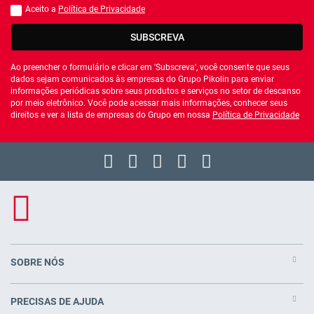
Aceito a
Política de Privacidade
Você deve aceitar a política de privacidade
SUBSCREVA
Ao preencher o formulário e clicar em 'Subscreva', você consente que seus
dados sejam comunicados às empresas do Grupo Pikolin para enviar
informações periódicas sobre seus produtos e serviços no setor de descanso
por meio eletrônico. Você pode acessar mais informações, conhecer seus
direitos e ver a lista de empresas do Grupo em nossa
Política de Privacidade
SOBRE NÓS
PRECISAS DE AJUDA