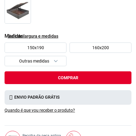
Medidas
Guía de largura e medidas
150x190
160x200
COMPRAR
ENVIO PADRÃO GRÁTIS
Quando é que vou receber o produto?
Recolha da peça antiga