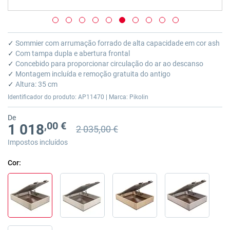
Saltar
para
✓
Sommier com arrumação forrado de alta capacidade em cor ash
o
✓
Com tampa dupla e abertura frontal
início
✓
Concebido para proporcionar circulação do ar ao descanso
da
✓
Montagem incluída e remoção gratuita do antigo
Galeria
✓
Altura: 35 cm
de
Identificador do produto: AP11470 | Marca: Pikolin
imagens
De
,00 €
1 018
2 035,00 €
Preço anterior
Preço anterior 2 035,00 €
Impostos incluídos
Cor