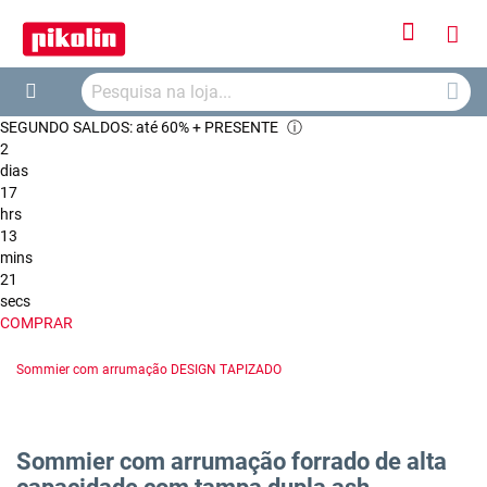
Iniciar
O
Sessão
Searc
Me
Search
SEGUNDO SALDOS: até 60% + PRESENTE
ⓘ
Car
2
dias
17
hrs
13
mins
21
secs
COMPRAR
Sommier com arrumação DESIGN TAPIZADO
Sommier com arrumação forrado de alta