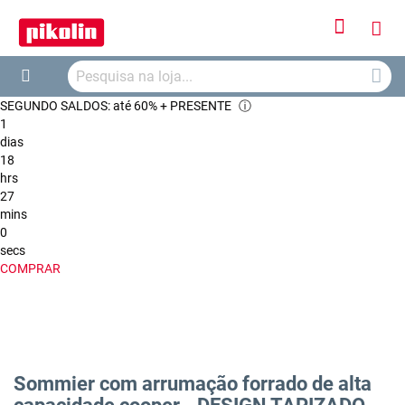
Iniciar
O
Sessão
Searc
Me
Search
SEGUNDO SALDOS: até 60% + PRESENTE
ⓘ
Car
1
dias
18
hrs
27
mins
0
secs
COMPRAR
Sommier com arrumação forrado de alta