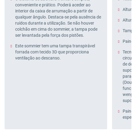
conveniente e prático. Poderá aceder ao
Altura 
interior da caixa de arrumação a partir de
qualquer ângulo. Destaca-se pela ausência de
Altura 
ruídos durante a utilização. Se não houver
colchão em cima do sommier, a tampa pode
Tampa 
ser levantada pela força dos pistões.
Painéi
Este sommier tem uma tampa transpirável
forrada com tecido 3D que proporciona
Tecnolo
ventilação ao descanso.
circul
de des
suport
para au
(Doubl
funcion
wengué
suport
Painéi
espess