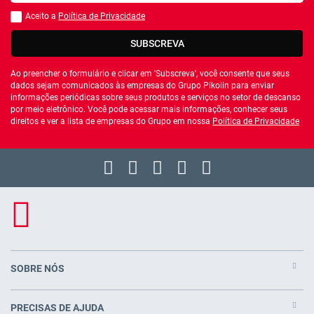
Aceito a
Política de Privacidade
Você deve aceitar a política de privacidade
SUBSCREVA
Ao preencher o formulário e clicar em 'Subscreva', você consente que seus
dados sejam comunicados às empresas do Grupo Pikolin para enviar
informações periódicas sobre seus produtos e serviços no setor de descanso
por meio eletrônico. Você pode acessar mais informações, conhecer seus
direitos e ver a lista de empresas do Grupo em nossa
Política de Privacidade
SOBRE NÓS
PRECISAS DE AJUDA