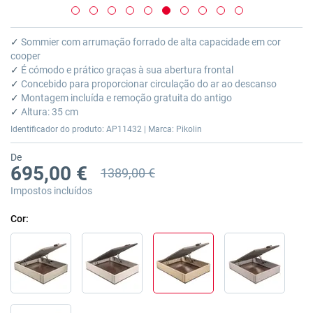
Saltar
para
✓
Sommier com arrumação forrado de alta capacidade em cor
o
cooper
início
✓
É cómodo e prático graças à sua abertura frontal
da
✓
Concebido para proporcionar circulação do ar ao descanso
Galeria
✓
Montagem incluída e remoção gratuita do antigo
de
✓
Altura: 35 cm
imagens
Identificador do produto: AP11432 | Marca: Pikolin
De
695,00 €
1389,00 €
Preço anterior
Impostos incluídos
Cor