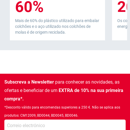
60%
2
Mais de 60% do plástico utilizado para embalar
Os col
colchões e o aço utilizado nos colchões de
energia
molas é de origem reciclada.
Subscreva a Newsletter
para conhecer as novidades, as
ofertas e beneficiar de um
EXTRA de 10% na sua primeira
compra*.
*Desconto válido para encomendas superiores a 250 €. Não se aplica aos
produtos: CM12009, BD0044, BD0045, BD0046.
Introduza o seu email