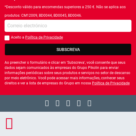
*Desconto válido para encomendas superiores a 250 €. Não se aplica aos
produtos: CM12009, BD0044, BD0045, BD0046.
Introduza o seu email
Aceito a
Política de Privacidade
Você deve aceitar a política de privacidade
SUBSCREVA
Ao preencher o formulário e clicar em 'Subscreva', você consente que seus
dados sejam comunicados às empresas do Grupo Pikolin para enviar
informações periódicas sobre seus produtos e serviços no setor de descanso
por meio eletrônico. Você pode acessar mais informações, conhecer seus
direitos e ver a lista de empresas do Grupo em nossa
Política de Privacidade