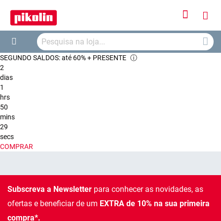
Iniciar
O
Sessão
Searc
Me
Search
SEGUNDO SALDOS: até 60% + PRESENTE
ⓘ
Car
2
dias
1
hrs
50
mins
29
secs
COMPRAR
Subscreva a Newsletter
para conhecer as novidades, as
ofertas e beneficiar de um
EXTRA de 10% na sua primeira
compra*.