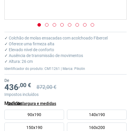
Saltar
para
✓
Colchão de molas ensacadas com acolchoado Fibercel
o
✓
Oferece uma firmeza alta
início
✓
Elevado nível de conforto
da
✓
Ausência de transmissão de movimentos
Galeria
✓
Altura: 26 cm
de
Identificador do produto: CM11261 | Marca: Pikolin
imagens
De
,00 €
436
872,00 €
Preço anterior
Preço anterior 872,00 €
Impostos incluídos
Medidas
Guía de largura e medidas
90x190
140x190
150x190
160x200