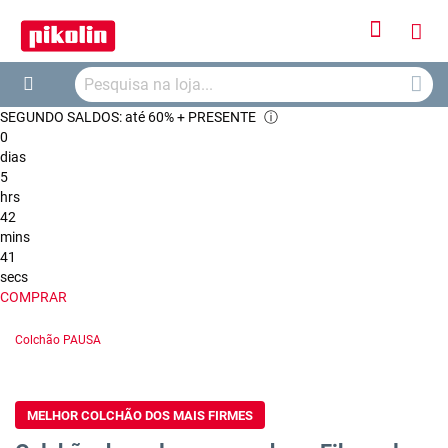
Iniciar
O
Sessão
Searc
Me
Search
SEGUNDO SALDOS: até 60% + PRESENTE
ⓘ
Car
0
dias
5
hrs
42
mins
40
secs
COMPRAR
Colchão PAUSA
MELHOR COLCHÃO DOS MAIS FIRMES