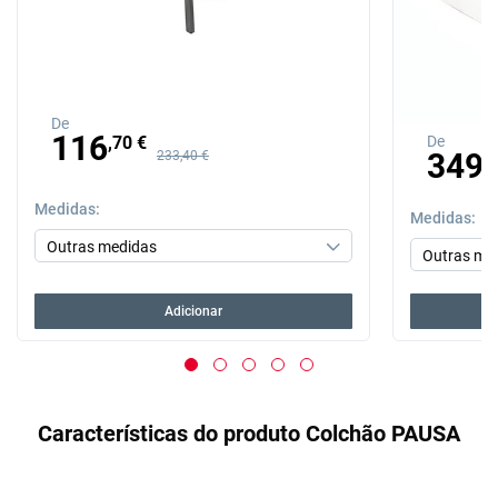
De
Preço anterior
Preço anterior
116
De
,70 €
349
233,40 €
,
Medidas
Medidas
Adicionar
Características do produto Colchão PAUSA