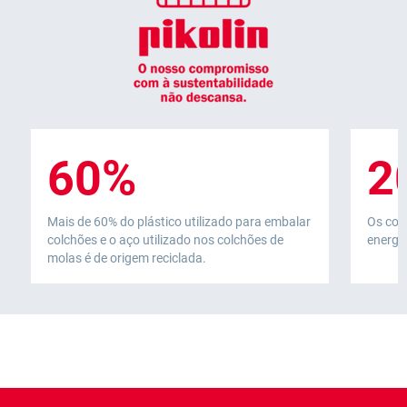
60%
2
Mais de 60% do plástico utilizado para embalar
Os col
colchões e o aço utilizado nos colchões de
energia
molas é de origem reciclada.