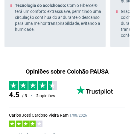
qualqu
Tecnologia do acolchoado:
Com o Fibercel®
terá um conforto extrassuave, permitindo uma
Graças
circulação contínua do ar durante o descanso
colchão
para uma melhor transpirabilidade, evitando a
durant
humidade.
transp
confor
Opiniões sobre Colchão PAUSA
4.5
/ 5
•
2
opiniões
Carlos José Cardoso Vieira Ram
1/08/2026