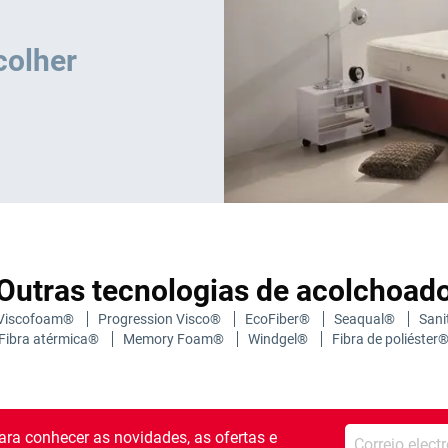
colher
Outras tecnologias de acolchoad
Viscofoam®
Progression Visco®
EcoFiber®
Seaqual®
San
Fibra atérmica®
Memory Foam®
Windgel®
Fibra de poliéster
Introduza o seu em
ra conhecer as novidades, as ofertas e