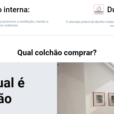
 interna:
D
a promover a ventilação, manter a
O elevado potencial destes mate
dos materiais.
sua
Qual colchão comprar?
>
al é
ão