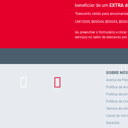
beneficiar de um
EXTRA de
*Desconto válido para encomendas
CM12009, BD0044, BD0045, BD00
Ao preencher o formulário e clica
serviços no setor de descanso por
SOBRE NÓS
Acerca de Piko
Política de en
Política de pr
Política de Co
Termos de uti
Canal do crim
Garantia