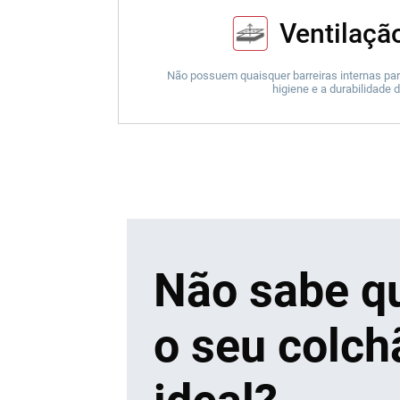
Ventilação
Não possuem quaisquer barreiras internas par
higiene e a durabilidade 
Não sabe qu
o seu colch