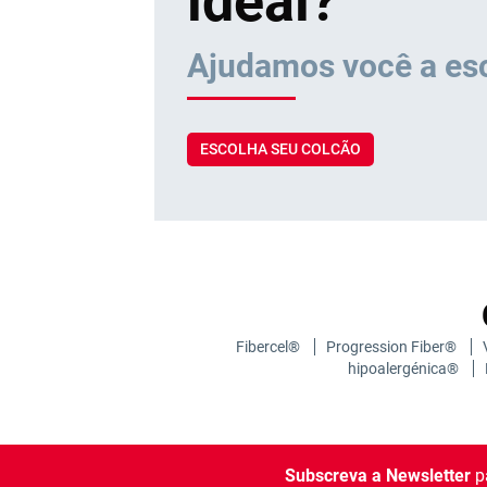
ideal?
Ajudamos você a es
ESCOLHA SEU COLCÃO
Fibercel®
Progression Fiber®
hipoalergénica®
Subscreva a Newsletter
pa