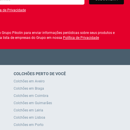
ca de Privacidade
 política de privacidade
 Grupo Pikolin para enviar informações periódicas sobre seus produtos e
r a lista de empresas do Grupo em nossa
Política de Privacidade
COLCHÕES PERTO DE VOCÊ
Colchões em Aveiro
Colchões em Braga
Colchões em Coimbra
Colchões em Guimarães
Colchões em Leiria
Colchões em Lisboa
Colchões em Porto