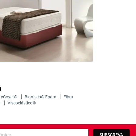
o
ityCover®
BioVisco® Foam
Fibra
®
Viscoelástico®
ail
SUBSCREVA