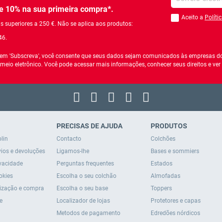
 10% na sua primeira compra*.
Aceito a
Políti
Você deve aceitar a
 superiores a 250 €. Não se aplica aos produtos:
46.
r em 'Subscreva', você consente que seus dados sejam comunicados às empresas do
 meio eletrônico. Você pode acessar mais informações, conhecer seus direitos e ve
PRECISAS DE AJUDA
PRODUTOS
lin
Contacto
Colchões
vios e devoluções
Ligamos-lhe
Bases e sommiers
ivacidade
Perguntas frequentes
Estados
okies
Escolha o seu colchão
Almofadas
lização e compra
Escolha o seu base
Toppers
e
Localizador de lojas
Protetores e capas
Metodos de pagamento
Edredões nórdicos