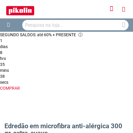
Iniciar
O
Sessão
Searc
Me
Search
SEGUNDO SALDOS: até 60% + PRESENTE
ⓘ
Car
1
dias
8
hrs
35
mins
37
secs
COMPRAR
Edredão em microfibra anti-alérgica 300