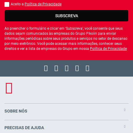
Aceito a
Política de Privacidade
Você deve aceitar a política de privacidade
SUBSCREVA
Ao preencher o formulário e clicar em 'Subscreva', você consente que seus
dados sejam comunicados às empresas do Grupo Pikolin para enviar
informações periódicas sobre seus produtos e serviços no setor de descanso
por meio eletrônico. Você pode acessar mais informações, conhecer seus
direitos e ver a lista de empresas do Grupo em nossa
Política de Privacidade
SOBRE NÓS
PRECISAS DE AJUDA