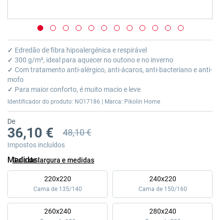
Saltar
para
✓
Edredão de fibra hipoalergénica e respirável
o
✓
300 g/m², ideal para aquecer no outono e no inverno
início
✓
Com tratamento anti-alérgico, anti-ácaros, anti-bacteriano e anti-
da
mofo
Galeria
✓
Para maior conforto, é muito macio e leve
de
Identificador do produto: NO17186 | Marca: Pikolin Home
imagens
De
36,10 €
48,10 €
Preço anterior
Impostos incluídos
Medidas
Guía de largura e medidas
220x220
240x220
Cama de 135/140
Cama de 150/160
260x240
280x240