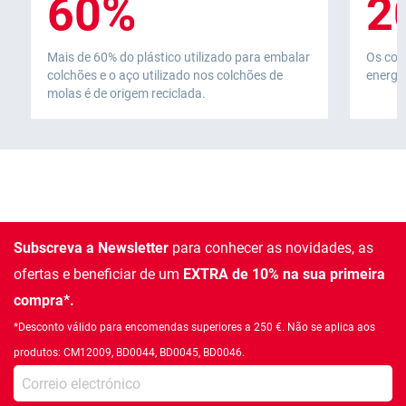
60%
2
Mais de 60% do plástico utilizado para embalar
Os col
colchões e o aço utilizado nos colchões de
energia
molas é de origem reciclada.
Subscreva a Newsletter
para conhecer as novidades, as
ofertas e beneficiar de um
EXTRA de 10% na sua primeira
compra*.
*Desconto válido para encomendas superiores a 250 €. Não se aplica aos
produtos: CM12009, BD0044, BD0045, BD0046.
Introduza o seu email