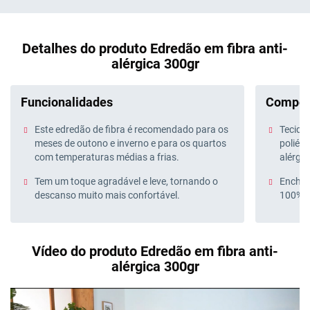
Detalhes do produto Edredão em fibra anti-
alérgica 300gr
Funcionalidades
Compos
Este edredão de fibra é recomendado para os
Tecido
meses de outono e inverno e para os quartos
poliés
com temperaturas médias a frias.
alérgic
Tem um toque agradável e leve, tornando o
Enchime
descanso muito mais confortável.
100% po
Vídeo do produto Edredão em fibra anti-
alérgica 300gr