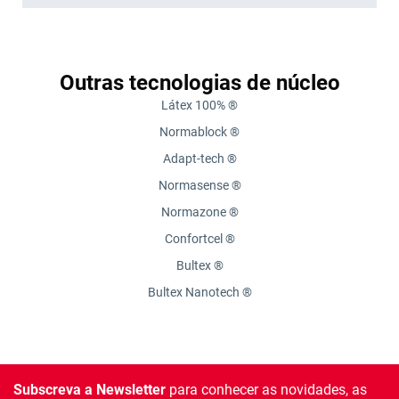
Outras tecnologias de núcleo
Látex 100% ®
Normablock ®
Adapt-tech ®
Normasense ®
Normazone ®
Confortcel ®
Bultex ®
Bultex Nanotech ®
Subscreva a Newsletter
para conhecer as novidades, as