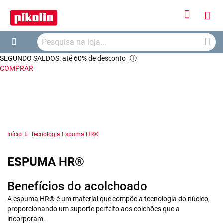
Iniciar
O
Sessão
Searc
Me
Search
SEGUNDO SALDOS: até 60% de desconto
ⓘ
Car
COMPRAR
Início
Tecnologia Espuma HR®
ESPUMA HR®
Benefícios do acolchoado
A espuma HR® é um material que compõe a tecnologia do núcleo,
proporcionando um suporte perfeito aos colchões que a
incorporam.