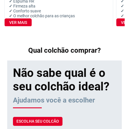
✓
Espuma HR
✓
Es
✓
Firmeza alta
✓
Fi
✓
Conforto suave
✓
Co
✓
O melhor colchão para as crianças
✓
Pr
VER MAIS
VER
Qual colchão comprar?
Não sabe qual é o
seu colchão ideal?
Ajudamos você a escolher
ESCOLHA SEU COLCÃO