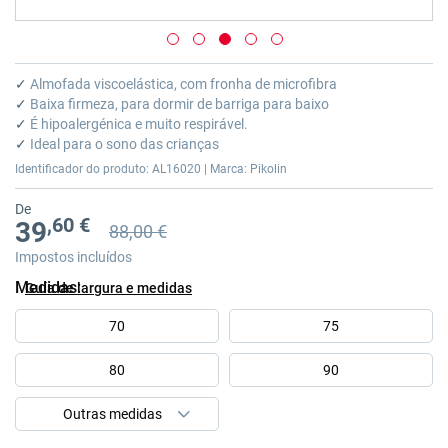
Saltar
para
✓
Almofada viscoelástica, com fronha de microfibra
o
✓
Baixa firmeza, para dormir de barriga para baixo
início
✓
É hipoalergénica e muito respirável.
da
✓
Ideal para o sono das crianças
Galeria
Identificador do produto: AL16020 | Marca: Pikolin
de
imagens
De
,60 €
39
88,00 €
Preço anterior
Preço anterior 88,00 €
Impostos incluídos
Medidas
Guía de largura e medidas
70
75
80
90