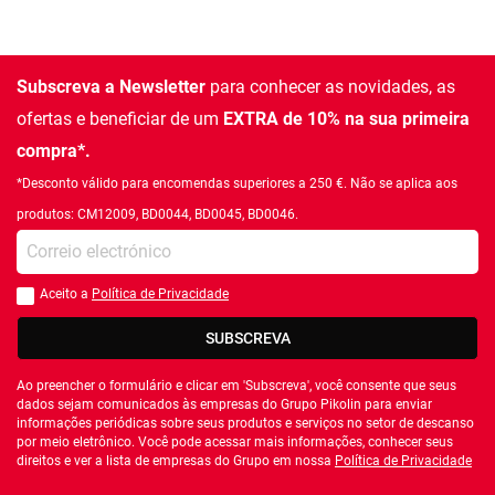
Subscreva a Newsletter
para conhecer as novidades, as
ofertas e beneficiar de um
EXTRA de 10% na sua primeira
compra*.
*Desconto válido para encomendas superiores a 250 €. Não se aplica aos
produtos: CM12009, BD0044, BD0045, BD0046.
Introduza o seu email
Aceito a
Política de Privacidade
Você deve aceitar a política de privacidade
SUBSCREVA
Ao preencher o formulário e clicar em 'Subscreva', você consente que seus
dados sejam comunicados às empresas do Grupo Pikolin para enviar
informações periódicas sobre seus produtos e serviços no setor de descanso
por meio eletrônico. Você pode acessar mais informações, conhecer seus
direitos e ver a lista de empresas do Grupo em nossa
Política de Privacidade