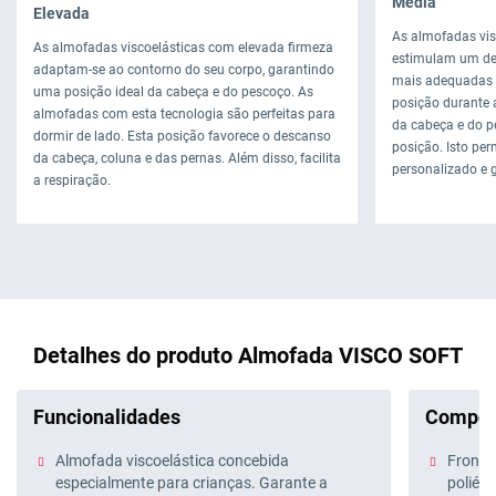
Média
Elevada
As almofadas vis
As almofadas viscoelásticas com elevada firmeza
estimulam um de
adaptam-se ao contorno do seu corpo, garantindo
mais adequadas 
uma posição ideal da cabeça e do pescoço. As
posição durante 
almofadas com esta tecnologia são perfeitas para
da cabeça e do p
dormir de lado. Esta posição favorece o descanso
posição. Isto pe
da cabeça, coluna e das pernas. Além disso, facilita
personalizado e 
a respiração.
Detalhes do produto Almofada VISCO SOFT
Funcionalidades
Compos
Almofada viscoelástica concebida
Fronha 
especialmente para crianças. Garante a
poliést