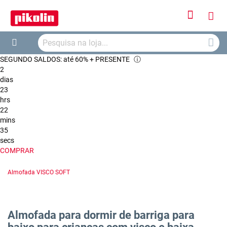
Iniciar
O
Sessão
Searc
Me
Search
SEGUNDO SALDOS: até 60% + PRESENTE
ⓘ
Car
2
dias
23
hrs
22
mins
34
secs
COMPRAR
Almofada VISCO SOFT
Almofada para dormir de barriga para