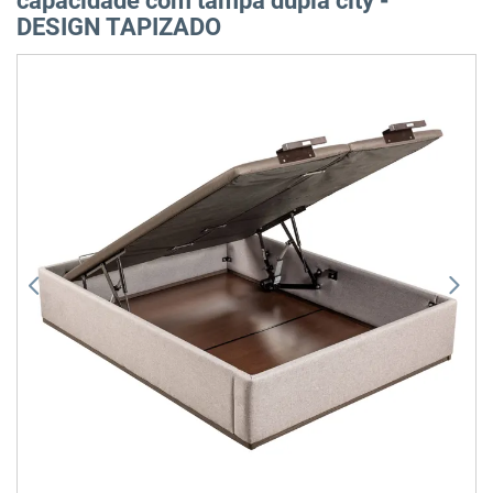
capacidade com tampa dupla city -
DESIGN TAPIZADO
Saltar
para
o
final
da
Galeria
de
imagens