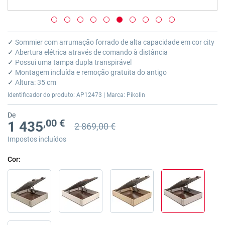
Saltar
para
✓
Sommier com arrumação forrado de alta capacidade em cor city
o
✓
Abertura elétrica através de comando à distância
início
✓
Possui uma tampa dupla transpirável
da
✓
Montagem incluída e remoção gratuita do antigo
Galeria
✓
Altura: 35 cm
de
Identificador do produto: AP12473 | Marca: Pikolin
imagens
De
,00 €
1 435
2 869,00 €
Preço anterior
Preço anterior 2 869,00 €
Impostos incluídos
Cor