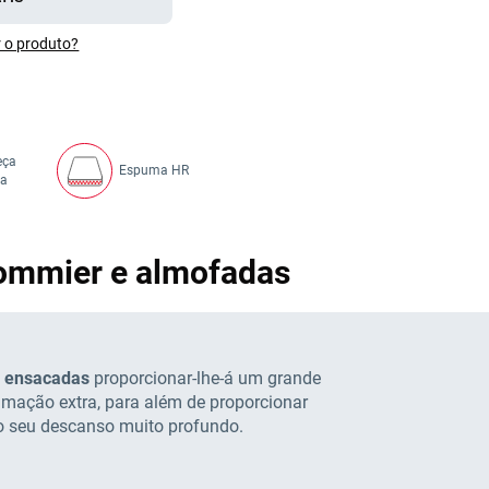
 o produto?
eça
Espuma HR
da
sommier e almofadas
s ensacadas
proporcionar-lhe-á um grande
umação extra, para além de proporcionar
 o seu descanso muito profundo.