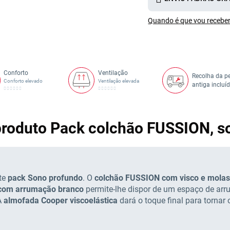
Quando é que vou receber
Conforto
Ventilação
Recolha da p
Conforto elevado
Ventilação elevada
antiga incluí
 produto Pack colchão FUSSION, 
te
pack Sono profundo
. O
colchão FUSSION com visco e mola
 com arrumação branco
permite-lhe dispor de um espaço de arr
A
almofada Cooper viscoelástica
dará o toque final para tornar