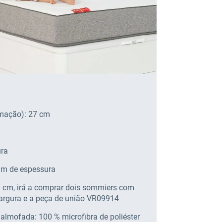
rumação): 27 cm
ura
mm de espessura
 cm, irá a comprar dois sommiers com
argura e a peça de união VR09914
r almofada: 100 % microfibra de poliéster