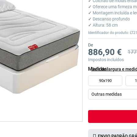
✓
Colchão de molas ens
✓
Oferece uma firmeza m
✓
Montagem incluída e le
✓
Descanso profundo
✓
Altura: 58 cm
Identificador do produto: LT2
De
886,90 €
177
Preço
Impostos incluídos
Medidas
Guía de largura e medi
90x190
ENVIO PADRÃO GRÁ