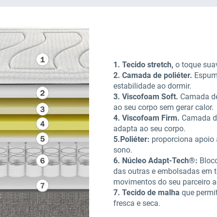
1. Tecido stretch,
o toque suav
2. Camada de poliéter.
Espuma
estabilidade ao dormir.
3. Viscofoam Soft.
Camada de
ao seu corpo sem gerar calor
4. Viscofoam Firm.
Camada de
adapta ao seu corpo.
5.Poliéter:
proporciona apoio a
sono.
6. Núcleo Adapt-Tech®:
Bloc
das outras e embolsadas em te
movimentos do seu parceiro a
7. Tecido de malha
que permit
fresca e seca.