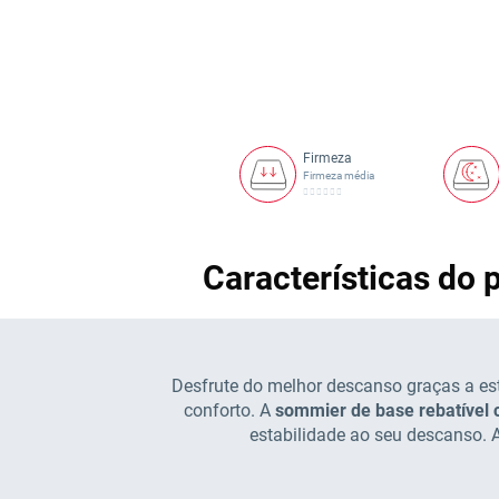
início
da
Galeria
de
imagens
Firmeza
Firmeza média
Características do
Desfrute do melhor descanso graças a es
conforto. A
sommier de base rebatível
estabilidade ao seu descanso. 