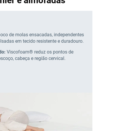
mier e almofadas
loco de molas ensacadas, independentes
sadas em tecido resistente e duradouro.
do:
Viscofoam® reduz os pontos de
scoço, cabeça e região cervical.