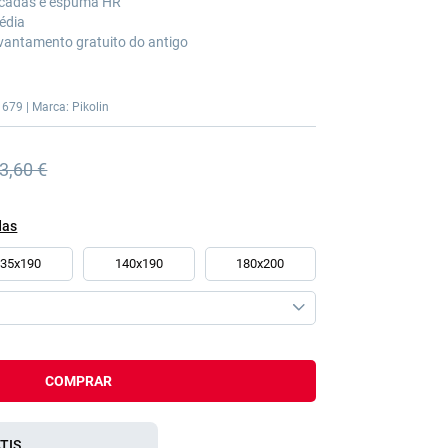
acadas e espuma HR
édia
vantamento gratuito do antigo
1679 | Marca: Pikolin
3,60 €
 anterior
das
135x190
140x190
180x200
COMPRAR
TIS