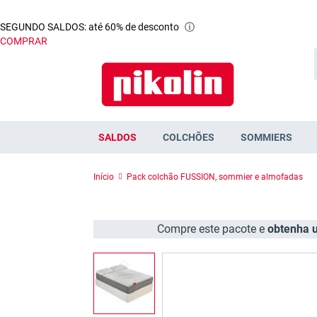
SEGUNDO SALDOS: até 60% de desconto
ⓘ
COMPRAR
SALDOS
COLCHÕES
SOMMIERS
Início
Pack colchão FUSSION, sommier e almofadas
Compre este pacote e
obtenha u
Saltar
para
o
final
da