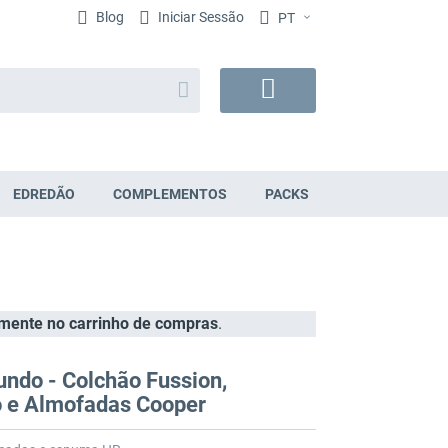
Blog
Iniciar Sessão
PT
Search
O
Meu
Carrinho
EDREDÃO
COMPLEMENTOS
PACKS
amente no carrinho de compras
.
undo - Colchão Fussion,
 e Almofadas Cooper