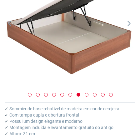
imagens
Saltar
para
✓
Sommier de base rebatível de madeira em cor de cerejeira
o
✓
Com tampa dupla e abertura frontal
início
✓
Possui um design elegante e moderno
da
✓
Montagem incluída e levantamento gratuito do antigo
Galeria
✓
Altura: 31 cm
de