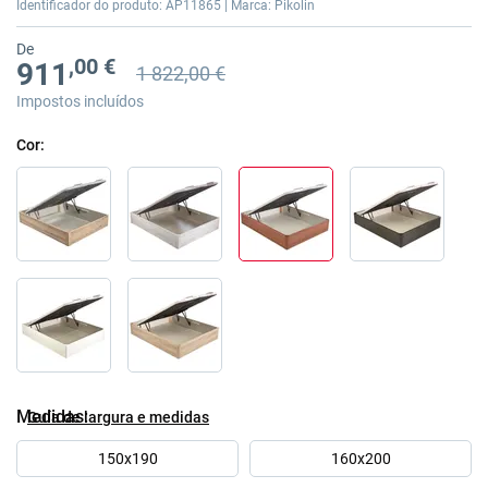
Identificador do produto: AP11865 | Marca: Pikolin
imagens
De
,00 €
911
1 822,00 €
Preço anterior
Preço anterior 1 822,00 €
Impostos incluídos
Cor
Medidas
Guía de largura e medidas
150x190
160x200