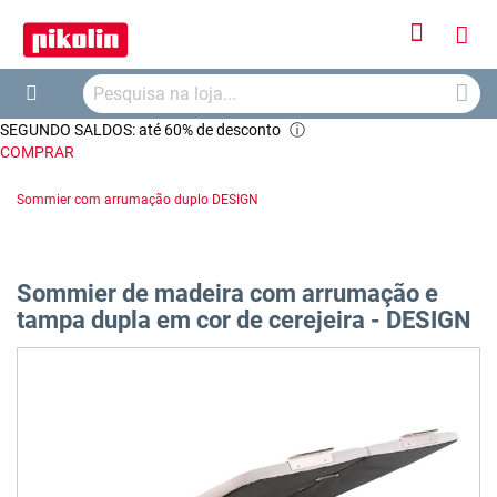
Iniciar
O
Sessão
Searc
Me
Search
SEGUNDO SALDOS: até 60% de desconto
ⓘ
Car
COMPRAR
Sommier com arrumação duplo DESIGN
Sommier de madeira com arrumação e
tampa dupla em cor de cerejeira - DESIGN
Saltar
para
o
final
da
Galeria
de