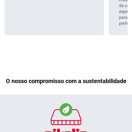
da cai
espess
para q
perfei
O nosso compromisso com a sustentabilidade