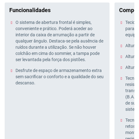
Funcionalidades
Compos
O sistema de abertura frontal é simples,
Tecido 
conveniente e prático. Poderá aceder ao
para fa
interior da caixa de arrumação a partir de
equipa
qualquer ângulo. Destaca-se pela ausência de
Altura 
ruídos durante a utilização. Se não houver
colchão em cima do sommier, a tampa pode
Altura 
ser levantada pela força dos pistões.
Altura
Desfrute de espaço de armazenamento extra
sem sacrificar o conforto e a qualidade do seu
Tecnol
descanso.
resist
transve
(B.A.S
de sup
sistema
Tecnol
retos 
montag
resistê