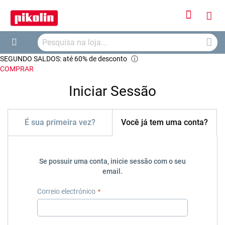
Iniciar
O
Sessão
Searc
Me
Search
SEGUNDO SALDOS: até 60% de desconto
ⓘ
Car
COMPRAR
Iniciar Sessão
É sua primeira vez?
Você já tem uma conta?
Se possuir uma conta, inicie sessão com o seu
email.
Correio electrónico