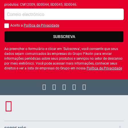
produtos: CM12009, BD0044, BD0045, BD0046.
Introduza o seu email
Aceito a
Política de Privacidade
Você deve aceitar a política de privacidade
SUBSCREVA
Ao preencher o formulário e clicar em 'Subscreva', você consente que seus
dados sejam comunicados às empresas do Grupo Pikolin para enviar
informações periódicas sobre seus produtos e serviços no setor de descanso
por meio eletrônico. Você pode acessar mais informações, conhecer seus
direitos e ver a lista de empresas do Grupo em nossa
Política de Privacidade