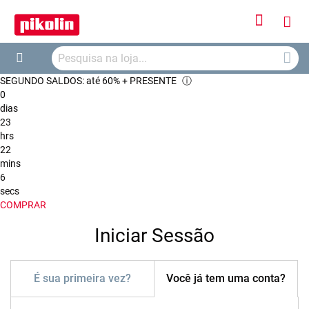
Iniciar
O
Sessão
Searc
Me
Search
SEGUNDO SALDOS: até 60% + PRESENTE
ⓘ
Car
0
dias
23
hrs
22
mins
6
secs
COMPRAR
Iniciar Sessão
É sua primeira vez?
Você já tem uma conta?