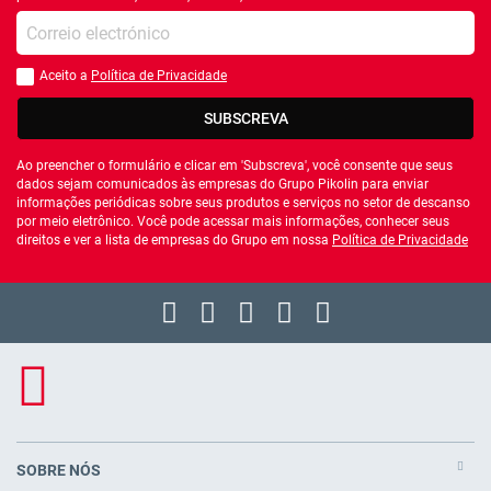
Introduza o seu email
Aceito a
Política de Privacidade
Você deve aceitar a política de privacidade
SUBSCREVA
Ao preencher o formulário e clicar em 'Subscreva', você consente que seus
dados sejam comunicados às empresas do Grupo Pikolin para enviar
informações periódicas sobre seus produtos e serviços no setor de descanso
por meio eletrônico. Você pode acessar mais informações, conhecer seus
direitos e ver a lista de empresas do Grupo em nossa
Política de Privacidade
SOBRE NÓS