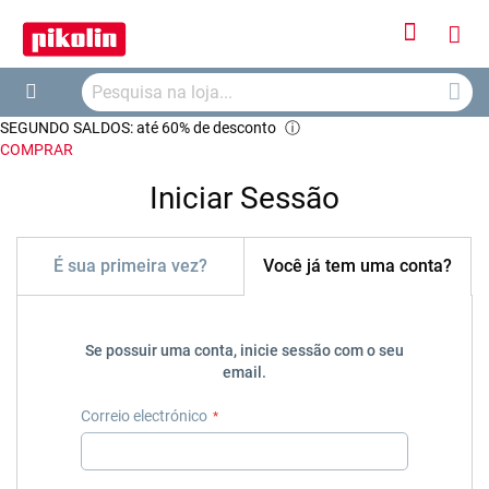
Iniciar
O
Sessão
Searc
Me
Search
SEGUNDO SALDOS: até 60% de desconto
ⓘ
Car
COMPRAR
Iniciar Sessão
É sua primeira vez?
Você já tem uma conta?
Se possuir uma conta, inicie sessão com o seu
email.
Correio electrónico