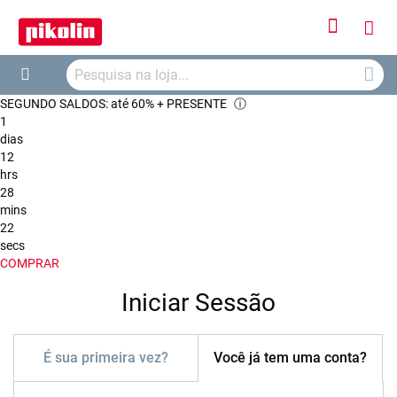
Iniciar
O
Sessão
Searc
Me
Search
SEGUNDO SALDOS: até 60% + PRESENTE
ⓘ
Car
1
dias
12
hrs
28
mins
22
secs
COMPRAR
Iniciar Sessão
É sua primeira vez?
Você já tem uma conta?