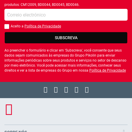
produtos: CM12009, BD0044, BD0045, BD0046.
Introduza o seu email
Aceito a
Política de Privacidade
Você deve aceitar a política de privacidade
SUBSCREVA
Ao preencher o formulário e clicar em 'Subscreva', você consente que seus
dados sejam comunicados às empresas do Grupo Pikolin para enviar
informações periódicas sobre seus produtos e serviços no setor de descanso
por meio eletrônico. Você pode acessar mais informações, conhecer seus
direitos e ver a lista de empresas do Grupo em nossa
Política de Privacidade