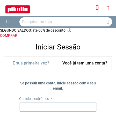
Iniciar
O
Sessão
Searc
Me
Search
SEGUNDO SALDOS: até 60% de desconto
ⓘ
Car
COMPRAR
Iniciar Sessão
É sua primeira vez?
Você já tem uma conta?
Se possuir uma conta, inicie sessão com o seu
email.
Correio electrónico